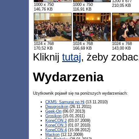
1200 x 677
1000 x 750
1000 x 750
210,05 KB
146,76 KB
116,91 KB
1024 x 768
1024 x 768
1024 x 768
170,52 KB
166,69 KB
143,00 KB
Kliknij
tutaj
, żeby zobac
Wydarzenia
Użytkownik pojawił się na poniższych wydarzeniach:
CKM5: Samurai no Hi
(13.11.2010)
Dwugrosikon
(26.11.2011)
Geek-On
(06.07.2013)
Grosikon
(15.01.2011)
KoneCON 2
(03.07.2009)
KoneCON 3
(01.07.2010)
KoneCON 4
(15.09.2012)
Mackon
(12.12.2009)