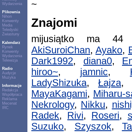
~
Wydarzenia
Plikownia
Nihon
Znajomi
Konwenty
Media
Teledyski
Zwiastuny
mijusiątko ma 44
Kalendarz
Rynek
AkiSuroiChan
,
Ayako
,
Konwenty
Wydarzenia
Dark1992
,
diana0
,
En
Telewizja
Radio
hiroo~
,
jamnic
,
Audycje
Muzyka
LadyShizuka
,
Łajza
Informacje
Redakcja
MayaKagami
,
Miharu-
Współpraca
Reklama
Nekrology
,
Nikku
,
nish
Mecenat
IRC
Radek
,
Rivi
,
Roseri
,
Suzuko
,
Szyszok
,
Ta