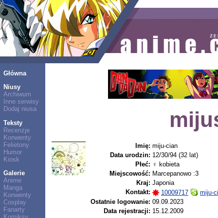
Główna
Niusy
Archiwum
Inne serwisy
Dodaj niusa
miju
Teksty
Recenzje
Konwenty
Felietony
Imię:
miju-cian
Humor
Data urodzin:
12/30/94 (32 lat)
Kiosk
Płeć:
♀ kobieta
Galerie
Miejscowość:
Marcepanowo :3
Anime
Kraj:
Japonia
Manga
Kontakt:
10009717
miju-c
Konwenty
Ostatnie logowanie:
09.09.2023
Cosplay
Fanarty
Data rejestracji:
15.12.2009
Komiksy