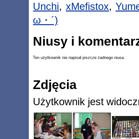
Unchi
,
xMefistox
,
Yum
ω・´)
Niusy i komentar
Ten użytkownik nie napisał jeszcze żadnego niusa.
Zdjęcia
Użytkownik jest widocz