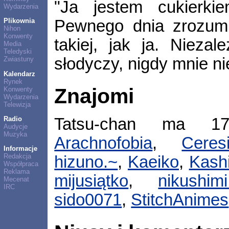
"Ja jestem cukierkie
Wydarzenia
Pewnego dnia zrozumi
Plikownia
Nihon
Konwenty
takiej, jak ja. Niezal
Media
Teledyski
słodyczy, nigdy mnie ni
Zwiastuny
Kalendarz
Rynek
Znajomi
Konwenty
Wydarzenia
Telewizja
Radio
Tatsu-chan ma 1
Audycje
Muzyka
Arachnofobia
,
Ceres
Informacje
Redakcja
hizuno.~
,
Kaeiko
,
Kash
Współpraca
Reklama
mijusiątko
,
nikushimi
Mecenat
IRC
sido0071
,
StitchAnimes