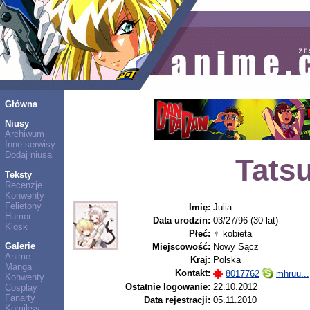
Główna
Niusy
Archiwum
Inne serwisy
Dodaj niusa
Tats
Teksty
Recenzje
Konwenty
Felietony
Imię:
Julia
Humor
Data urodzin:
03/27/96 (30 lat)
Kiosk
Płeć:
♀ kobieta
Galerie
Miejscowość:
Nowy Sącz
Anime
Kraj:
Polska
Manga
Kontakt:
8017762
mhruu...
Konwenty
Ostatnie logowanie:
22.10.2012
Cosplay
Fanarty
Data rejestracji:
05.11.2010
Komiksy