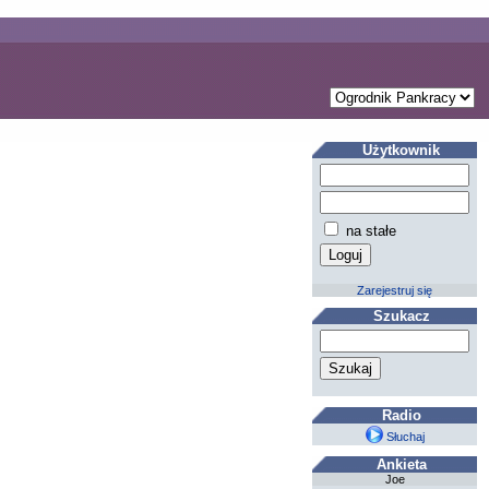
Użytkownik
na stałe
Zarejestruj się
Szukacz
Radio
Słuchaj
Ankieta
Joe