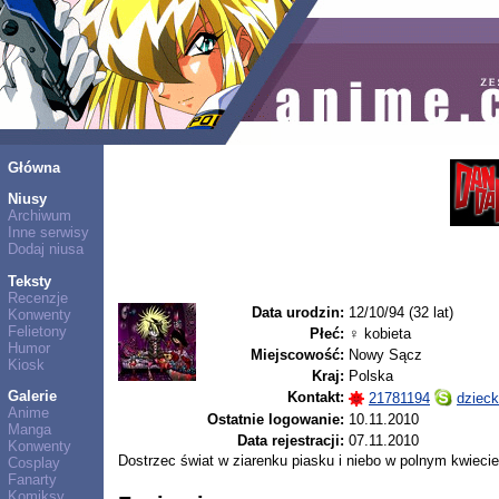
Główna
Niusy
Archiwum
Inne serwisy
Dodaj niusa
Teksty
Recenzje
Data urodzin:
12/10/94 (32 lat)
Konwenty
Felietony
Płeć:
♀ kobieta
Humor
Miejscowość:
Nowy Sącz
Kiosk
Kraj:
Polska
Galerie
Kontakt:
21781194
dziec
Anime
Ostatnie logowanie:
10.11.2010
Manga
Data rejestracji:
07.11.2010
Konwenty
Dostrzec świat w ziarenku piasku i niebo w polnym kwieci
Cosplay
Fanarty
Komiksy