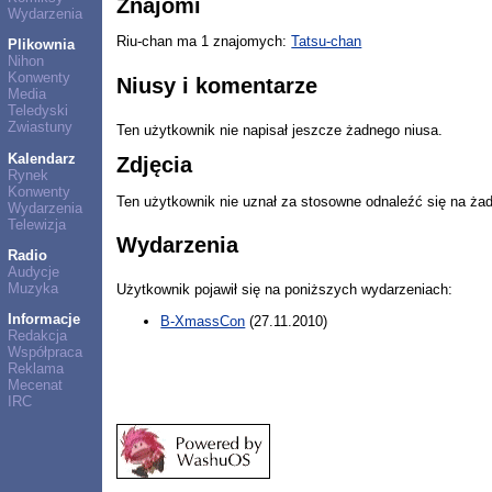
Znajomi
Wydarzenia
Riu-chan ma 1 znajomych:
Tatsu-chan
Plikownia
Nihon
Konwenty
Niusy i komentarze
Media
Teledyski
Zwiastuny
Ten użytkownik nie napisał jeszcze żadnego niusa.
Kalendarz
Zdjęcia
Rynek
Konwenty
Ten użytkownik nie uznał za stosowne odnaleźć się na ża
Wydarzenia
Telewizja
Wydarzenia
Radio
Audycje
Muzyka
Użytkownik pojawił się na poniższych wydarzeniach:
Informacje
B-XmassCon
(27.11.2010)
Redakcja
Współpraca
Reklama
Mecenat
IRC