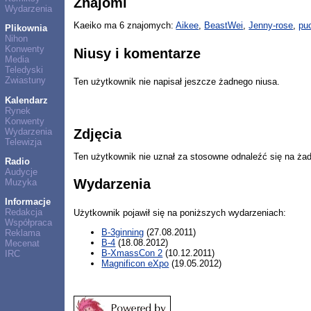
Znajomi
Wydarzenia
Kaeiko ma 6 znajomych:
Aikee
,
BeastWei
,
Jenny-rose
,
pu
Plikownia
Nihon
Konwenty
Niusy i komentarze
Media
Teledyski
Zwiastuny
Ten użytkownik nie napisał jeszcze żadnego niusa.
Kalendarz
Rynek
Konwenty
Wydarzenia
Zdjęcia
Telewizja
Ten użytkownik nie uznał za stosowne odnaleźć się na ża
Radio
Audycje
Wydarzenia
Muzyka
Informacje
Redakcja
Użytkownik pojawił się na poniższych wydarzeniach:
Współpraca
B-3ginning
(27.08.2011)
Reklama
B-4
(18.08.2012)
Mecenat
B-XmassCon 2
(10.12.2011)
IRC
Magnificon eXpo
(19.05.2012)