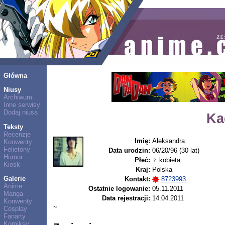
Główna
Niusy
Archiwum
Inne serwisy
Dodaj niusa
Ka
Teksty
Recenzje
Imię:
Aleksandra
Konwenty
Felietony
Data urodzin:
06/20/96 (30 lat)
Humor
Płeć:
♀ kobieta
Kiosk
Kraj:
Polska
Galerie
Kontakt:
8723993
Anime
Ostatnie logowanie:
05.11.2011
Manga
Data rejestracji:
14.04.2011
Konwenty
~
Cosplay
Fanarty
Komiksy