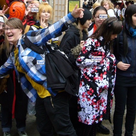
Uko
Karo
Katien
Yuuf