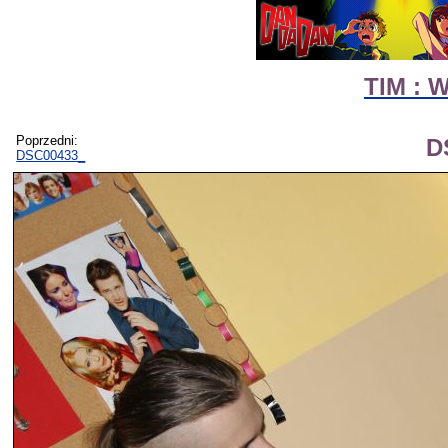
TIM : 
Poprzedni:
D
DSC00433_