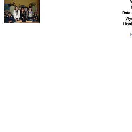
Data 
Wyś
Użyt
P