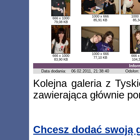
1000 x 666
1000 
666 x 1000
85,91 KB
85,3
79,08 KB
1000 x 666
666 x 1000
666 x
77,10 KB
83,90 KB
104,
Infor
Data dodania:
06.02.2011, 21:38:40
Odsłon:
Kolejna galeria z Tysk
zawierająca głównie po
Chcesz dodać swoją g