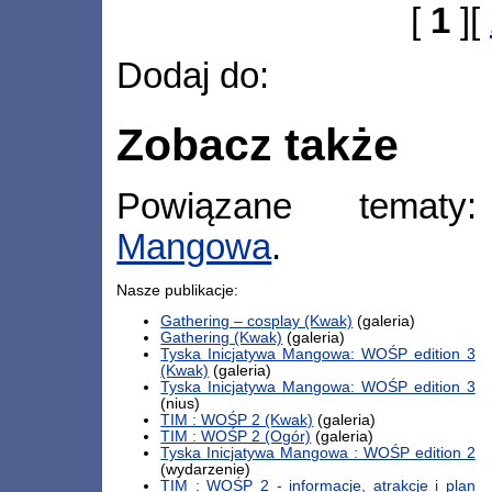
[
1
][
Dodaj do:
Zobacz także
Powiązane tema
Mangowa
.
Nasze publikacje:
Gathering – cosplay (Kwak)
(galeria)
Gathering (Kwak)
(galeria)
Tyska Inicjatywa Mangowa: WOŚP edition 3
(Kwak)
(galeria)
Tyska Inicjatywa Mangowa: WOŚP edition 3
(nius)
TIM : WOŚP 2 (Kwak)
(galeria)
TIM : WOŚP 2 (Ogór)
(galeria)
Tyska Inicjatywa Mangowa : WOŚP edition 2
(wydarzenie)
TIM : WOŚP 2 - informacje, atrakcje i plan