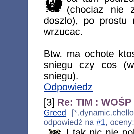
(chociaz nie 
doszlo), po prostu 
wrzucac.
Btw, ma ochote kto
sniegu czy cos (
sniegu).
Odpowiedz
[3]
Re: TIM : WOŚP 
Greed
[*.dynamic.chello
odpowiedź na
#1
, oceny
I tak nic nie p