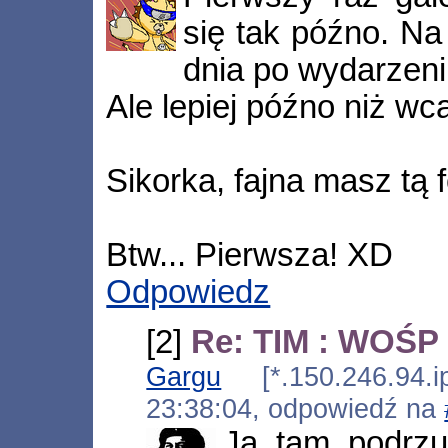
się tak późno. Na
dnia po wydarzeni
Ale lepiej późno niż wca
Sikorka, fajna masz tą 
Btw... Pierwsza! XD
Odpowiedz
[2]
Re: TIM : WOŚP 
Gargu
[*.150.246.94.ip
23:38:04, odpowiedź na
Ja tam podrzu