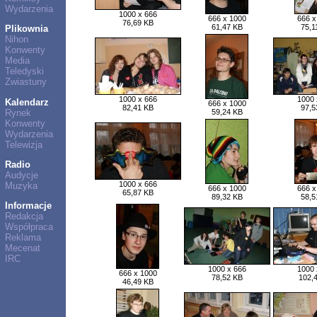
Wydarzenia
1000 x 666
666 x 1000
666 x
76,69 KB
61,47 KB
75,1
Plikownia
Nihon
Konwenty
Media
Teledyski
Zwiastuny
1000 x 666
1000 
Kalendarz
666 x 1000
82,41 KB
97,5
Rynek
59,24 KB
Konwenty
Wydarzenia
Telewizja
Radio
Audycje
1000 x 666
Muzyka
666 x 1000
666 x
65,87 KB
89,32 KB
58,5
Informacje
Redakcja
Współpraca
Reklama
Mecenat
IRC
1000 x 666
1000 
666 x 1000
78,52 KB
102,
46,49 KB