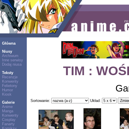
Główna
Niusy
Archiwum
Inne serwisy
Dodaj niusa
TIM : WOŚP
Teksty
Recenzje
Konwenty
Ga
Felietony
Humor
Kiosk
Sortowanie:
Układ:
Galerie
Anime
Manga
Konwenty
Cosplay
Fanarty
Komiksy