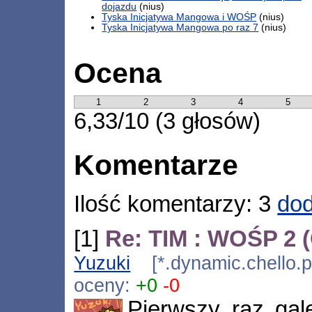
dojazdu
(nius)
Tyska Inicjatywa Mangowa i WOŚP
(nius)
Tyska Inicjatywa Mangowa po raz 7
(nius)
Ocena
1
2
3
4
5
6,33/10 (3 głosów)
Komentarze
Ilość komentarzy: 3
dod
[1]
Re: TIM : WOŚP 2 
Yuzuki
[*.dynamic.chello.p
oceny:
+0
-0
Pierwszy raz gal