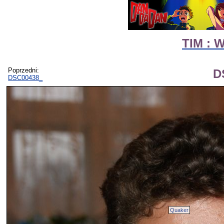
TIM : 
Poprzedni:
D
DSC00438_
Quaker