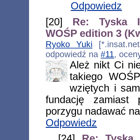
Odpowiedz
[20]
Re: Tyska I
WOŚP edition 3 (K
Ryoko Yuki
[*.insat.net
odpowiedź na
#11
, ocen
Ależ nikt Ci n
takiego WOŚP
wziętych i sam
fundację zamiast
porzygu nadawać na
Odpowiedz
[24]
Re: Tyska 