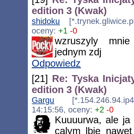
edition 3 (Kwak)
shidoku
[*.trynek.gliwice.
oceny:
+1
-0
wzruszyly mni
jednym zdj
Odpowiedz
[21]
Re: Tyska Inicj
edition 3 (Kwak)
Gargu
[*.154.246.94.ip4.
14:15:56, oceny:
+2
-0
Kuuuurwa, ale ja
calym lbie nawet