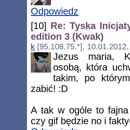
Odpowiedz
[10]
Re: Tyska Inicj
edition 3 (Kwak)
k
[95.108.75.*], 10.01.2012
Jezus maria, K
osobą, która uch
takim, po który
zabić! :D
A tak w ogóle to fajna
czy gif będzie no i fakty