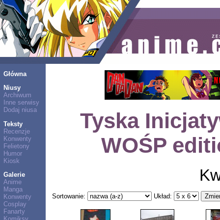
Główna
Niusy
Archiwum
Inne serwisy
Dodaj niusa
Tyska Inicja
Teksty
Recenzje
WOŚP editi
Konwenty
Felietony
Humor
Kiosk
Kw
Galerie
Anime
Manga
Sortowanie:
Układ:
Konwenty
Cosplay
Fanarty
Komiksy