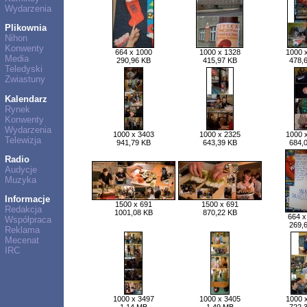
Wydarzenia
Plikownia
Nihon
Konwenty
664 x 1000
1000 x 1328
1000 
Media
290,96 KB
415,97 KB
478,
Teledyski
Zwiastuny
Kalendarz
Rynek
Konwenty
Wydarzenia
1000 x 3403
1000 x 2325
1000 
Telewizja
941,79 KB
643,39 KB
684,
Radio
Audycje
Muzyka
Informacje
1500 x 691
1500 x 691
Redakcja
1001,08 KB
870,22 KB
664 x
Współpraca
269,
Reklama
Mecenat
IRC
1000 x 3497
1000 x 3405
1000 