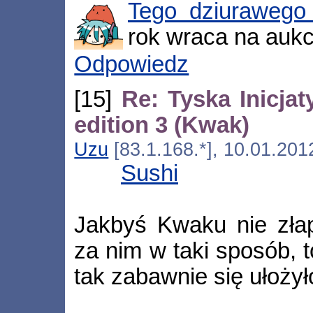
Tego dziurawego
rok wraca na aukcj
Odpowiedz
[15]
Re: Tyska Inicj
edition 3 (Kwak)
Uzu
[83.1.168.*], 10.01.201
Sushi
Jakbyś Kwaku nie złapa
za nim w taki sposób, 
tak zabawnie się ułożył