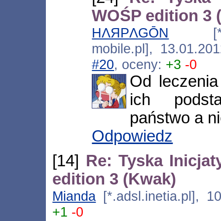
WOŚP edition 3 
HΛЯPΛGŌN
[*.183
mobile.pl], 13.01.20
#20
, oceny:
+3
-0
Od leczenia 
ich podst
państwo a ni
Odpowiedz
[14]
Re: Tyska Inicj
edition 3 (Kwak)
Mianda
[*.adsl.inetia.pl], 
+1
-0