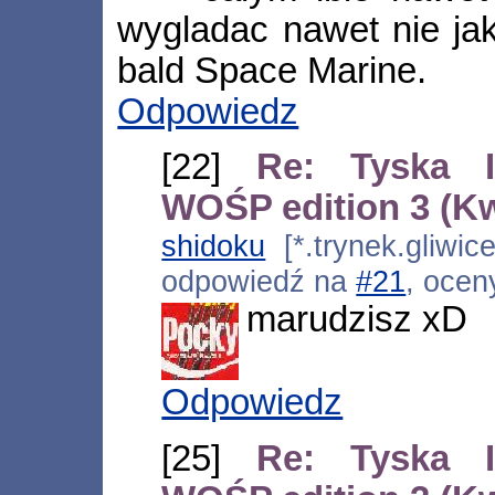
wygladac nawet nie jak 
bald Space Marine.
Odpowiedz
[22]
Re: Tyska I
WOŚP edition 3 (K
shidoku
[*.trynek.gliwic
odpowiedź na
#21
, ocen
marudzisz xD
Odpowiedz
[25]
Re: Tyska I