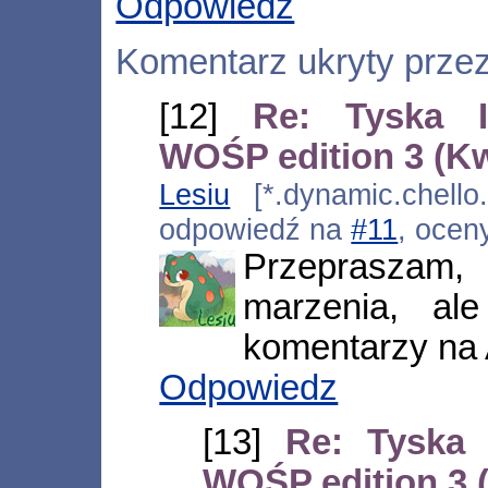
Odpowiedz
Komentarz ukryty prze
[12]
Re: Tyska I
WOŚP edition 3 (K
Lesiu
[*.dynamic.chello.
odpowiedź na
#11
, ocen
Przepraszam
marzenia, al
komentarzy na
Odpowiedz
[13]
Re: Tyska 
WOŚP edition 3 