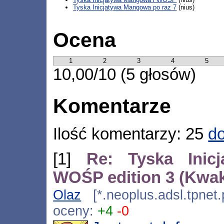
Tyska Inicjatywa Mangowa po raz 7
(nius)
Ocena
1
2
3
4
5
10,00/10 (5 głosów)
Komentarze
Ilość komentarzy: 25
do
[1]
Re: Tyska Inic
WOŚP edition 3 (Kwa
Olaz
[*.neoplus.adsl.tpnet
oceny:
+4
-0