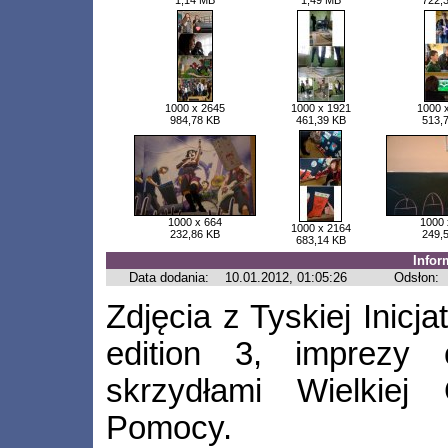
1,14 MB
1,49 MB
722,
1000 x 2645
1000 x 1921
1000 
984,78 KB
461,39 KB
513,
1000 x 664
1000 
1000 x 2164
232,86 KB
249,
683,14 KB
Infor
Data dodania:
10.01.2012, 01:05:26
Odsłon:
Zdjęcia z Tyskiej Ini
edition 3, imprezy 
skrzydłami Wielkiej 
Pomocy.