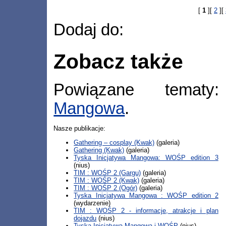
[
1
][
2
][
Dodaj do:
Zobacz także
Powiązane tema
Mangowa
.
Nasze publikacje:
Gathering – cosplay (Kwak)
(galeria)
Gathering (Kwak)
(galeria)
Tyska Inicjatywa Mangowa: WOŚP edition 3
(nius)
TIM : WOŚP 2 (Gargu)
(galeria)
TIM : WOŚP 2 (Kwak)
(galeria)
TIM : WOŚP 2 (Ogór)
(galeria)
Tyska Inicjatywa Mangowa : WOŚP edition 2
(wydarzenie)
TIM : WOŚP 2 - informacje, atrakcje i plan
dojazdu
(nius)
Tyska Inicjatywa Mangowa i WOŚP
(nius)