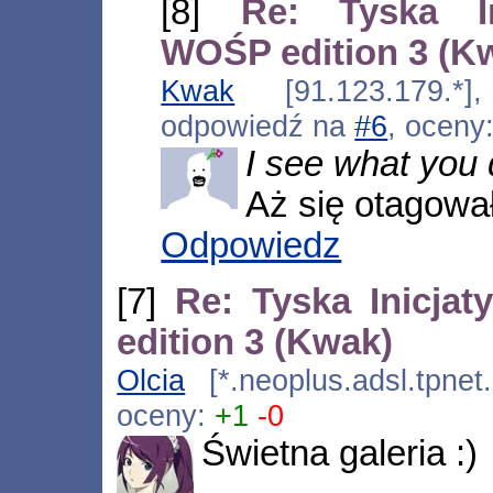
[8]
Re: Tyska I
WOŚP edition 3 (K
Kwak
[91.123.179.*],
odpowiedź na
#6
, oceny
I see what you d
Aż się otagowa
Odpowiedz
[7]
Re: Tyska Inicj
edition 3 (Kwak)
Olcia
[*.neoplus.adsl.tpnet
oceny:
+1
-0
Świetna galeria :)