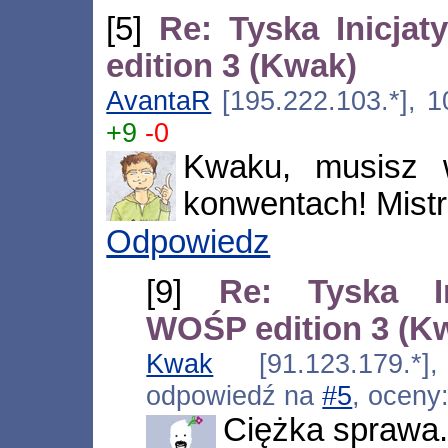
[5]
Re: Tyska Inicj
edition 3 (Kwak)
AvantaR
[195.222.103.*], 1
+9
-0
Kwaku, musisz 
konwentach! Mistr
Odpowiedz
[9]
Re: Tyska I
WOŚP edition 3 (K
Kwak
[91.123.179.*],
odpowiedź na
#5
, oceny
Ciężka sprawa.