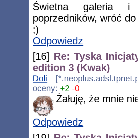
Świetna galeria i
poprzedników, wróć do
;)
Odpowiedz
[16]
Re: Tyska Inicj
edition 3 (Kwak)
Doli
[*.neoplus.adsl.tpnet.
oceny:
+2
-0
Żałuję, że mnie nie
Odpowiedz
[19]
Re: Tyska Inicj