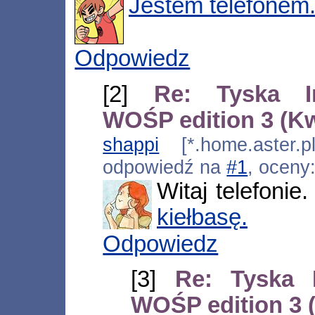
Jestem telefonem
Odpowiedz
[2]
Re: Tyska I
WOŚP edition 3 (K
shappi
[*.home.aster.p
odpowiedź na
#1
, oceny
Witaj telefonie
kiełbasę.
Odpowiedz
[3]
Re: Tyska 
WOŚP edition 3 