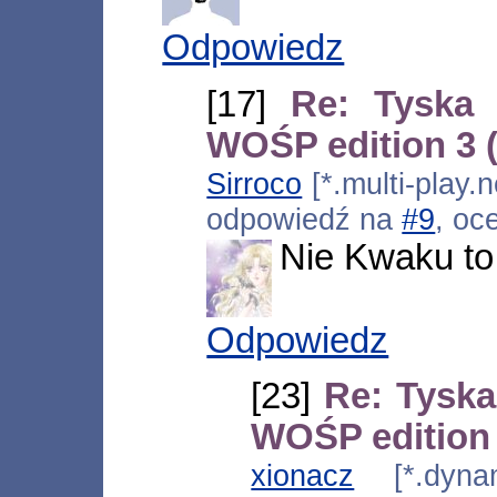
Odpowiedz
[17]
Re: Tyska 
WOŚP edition 3 
Sirroco
[*.multi-play.n
odpowiedź na
#9
, oc
Nie Kwaku to
Odpowiedz
[23]
Re: Tyska
WOŚP edition
xionacz
[*.dynami