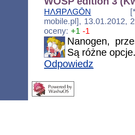
WOŚP edition 3 (K
HΛЯPΛGŌN
[*.183.2
mobile.pl], 13.01.2012,
oceny:
+1
-1
Nanogen, prze
Są różne opcje
Odpowiedz