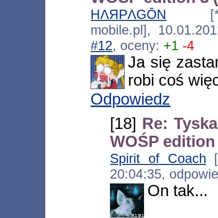
HΛЯPΛGŌN
[*.183
mobile.pl], 10.01.20
#12
, oceny:
+1
-4
Ja się zast
robi coś więc
Odpowiedz
[18]
Re: Tyska
WOŚP edition
Spirit of Coach
[
20:04:35, odpowi
On tak...