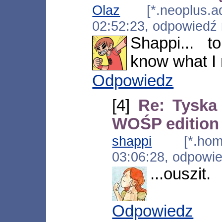
Olaz
[*.neoplus.ads
02:52:23, odpowiedź
Shappi... t
know what I
Odpowiedz
[4]
Re: Tyska
WOŚP edition
shappi
[*.home.
03:06:28, odpowi
...ouszit.
Odpowiedz