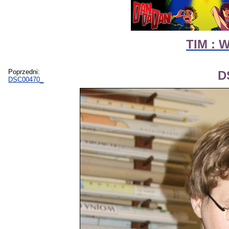
TIM : 
Poprzedni:
D
DSC00470_