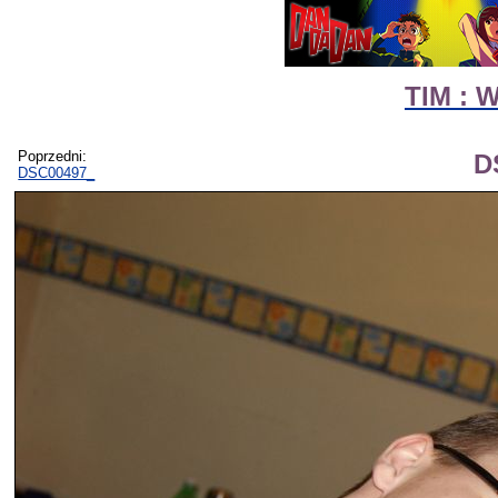
TIM : 
Poprzedni:
D
DSC00497_