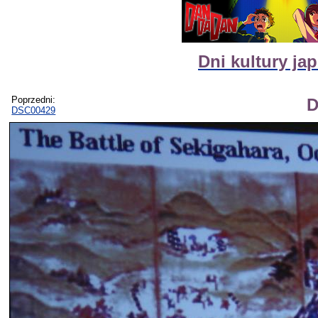
Dni kultury ja
Poprzedni:
D
DSC00429