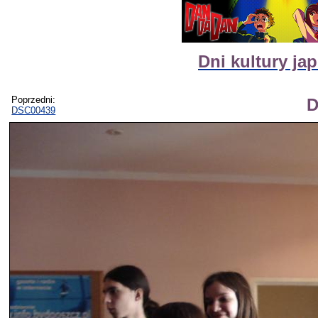
Dni kultury ja
Poprzedni:
D
DSC00439