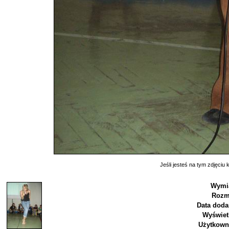
Jeśli jesteś na tym zdjęciu k
Wymia
Rozm
Data doda
Wyświet
Użytkown