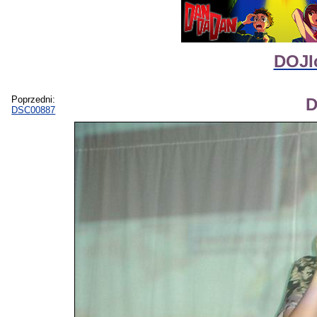
DOJIc
Poprzedni:
D
DSC00887