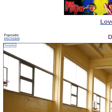
Lov
Poprzedni:
D
DSC01929
Temarika