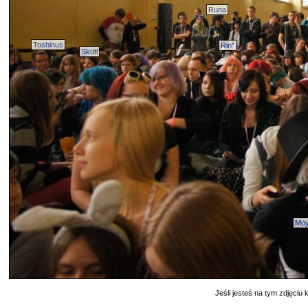
Runa
Toshinus
Rin''
Skuti
Moy
Jeśli jesteś na tym zdjęciu k