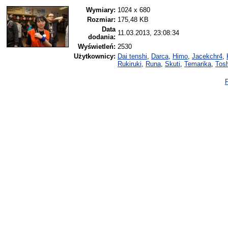
Wymiary:
1024 x 680
Rozmiar:
175,48 KB
Data
11.03.2013, 23:08:34
dodania:
Wyświetleń:
2530
Użytkownicy:
Dai tenshi
,
Darca
,
Himo
,
Jacekchr4
,
Rukiruki
,
Runa
,
Skuti
,
Temarika
,
Tos
P