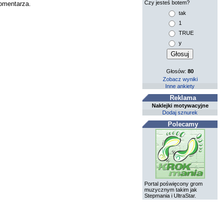
Czy jesteś botem?
komentarza.
tak
1
TRUE
y
Głosów:
80
Zobacz wyniki
Inne ankiety
Reklama
Naklejki motywacyjne
Dodaj sznurek
Polecamy
Portal poświęcony grom
muzycznym takim jak
Stepmania i UltraStar.