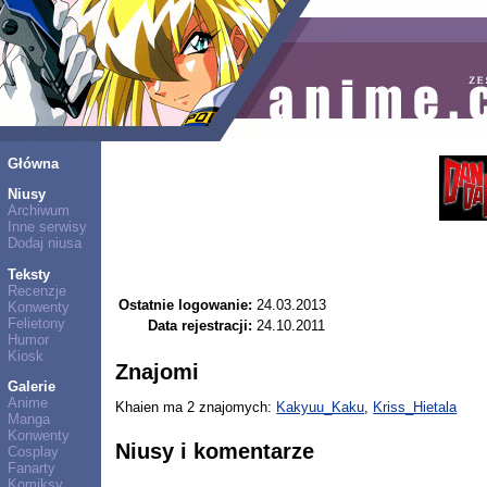
Główna
Niusy
Archiwum
Inne serwisy
Dodaj niusa
Teksty
Recenzje
Ostatnie logowanie:
24.03.2013
Konwenty
Felietony
Data rejestracji:
24.10.2011
Humor
Kiosk
Znajomi
Galerie
Anime
Khaien ma 2 znajomych:
Kakyuu_Kaku
,
Kriss_Hietala
Manga
Konwenty
Niusy i komentarze
Cosplay
Fanarty
Komiksy