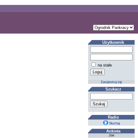
Użytkownik
na stałe
Zarejestruj się
Szukacz
Radio
Słuchaj
Ankieta
Joe