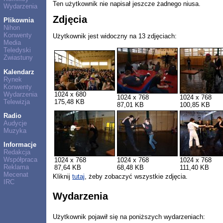
Ten użytkownik nie napisał jeszcze żadnego niusa.
Wydarzenia
Zdjęcia
Plikownia
Nihon
Konwenty
Użytkownik jest widoczny na 13 zdjęciach:
Media
Teledyski
Zwiastuny
Kalendarz
Rynek
Konwenty
Wydarzenia
1024 x 680
1024 x 768
1024 x 768
Telewizja
175,48 KB
87,01 KB
100,85 KB
Radio
Audycje
Muzyka
Informacje
Redakcja
Współpraca
1024 x 768
1024 x 768
1024 x 768
Reklama
87,64 KB
68,48 KB
111,40 KB
Mecenat
Kliknij
tutaj
, żeby zobaczyć wszystkie zdjęcia.
IRC
Wydarzenia
Użytkownik pojawił się na poniższych wydarzeniach: