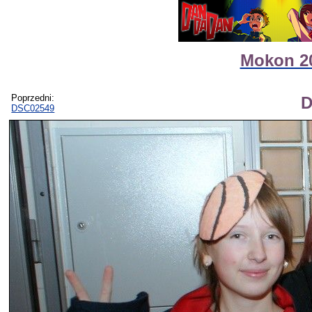
Mokon 20
Poprzedni:
D
DSC02549