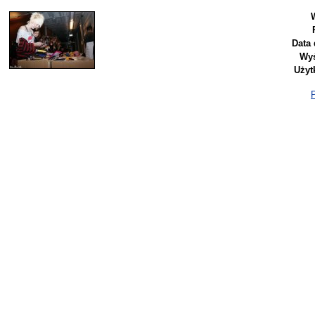
Data 
Wyś
Użyt
P