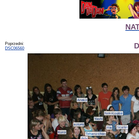
NAT
Poprzedni:
D
DSC06560
Anaka
NekoLouise
Yashi
kotomi
Scarlet
Rai
Kuroi
Tehanu-chan
Airly