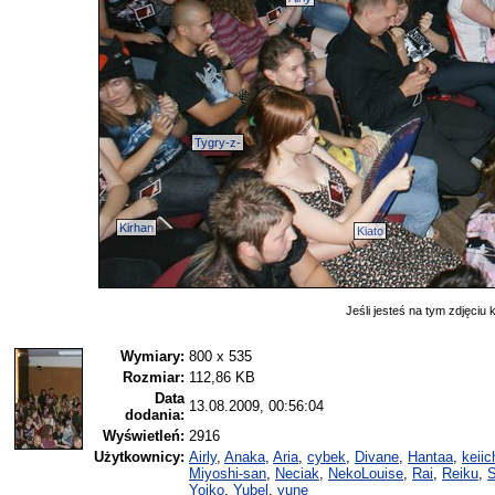
Tygry-z-
Kirhan
Kiato
Jeśli jesteś na tym zdjęciu k
Wymiary:
800 x 535
Rozmiar:
112,86 KB
Data
13.08.2009, 00:56:04
dodania:
Wyświetleń:
2916
Użytkownicy:
Airly
,
Anaka
,
Aria
,
cybek
,
Divane
,
Hantaa
,
keiic
Miyoshi-san
,
Neciak
,
NekoLouise
,
Rai
,
Reiku
,
S
Yoiko
,
Yubel
,
yune