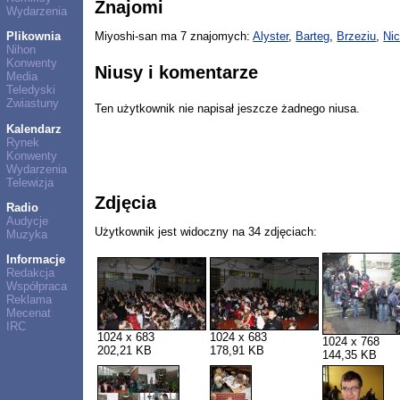
Znajomi
Wydarzenia
Plikownia
Miyoshi-san ma 7 znajomych:
Alyster
,
Barteg
,
Brzeziu
,
Nic
Nihon
Konwenty
Niusy i komentarze
Media
Teledyski
Zwiastuny
Ten użytkownik nie napisał jeszcze żadnego niusa.
Kalendarz
Rynek
Konwenty
Wydarzenia
Telewizja
Zdjęcia
Radio
Audycje
Użytkownik jest widoczny na 34 zdjęciach:
Muzyka
Informacje
Redakcja
Współpraca
Reklama
Mecenat
IRC
1024 x 683
1024 x 683
1024 x 768
202,21 KB
178,91 KB
144,35 KB