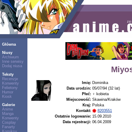
Główna
Niusy
Archiwum
Inne serwisy
Dodaj niusa
Miyo
Teksty
Recenzje
Imię:
Dominika
Konwenty
Felietony
Data urodzin:
05/07/94 (32 lat)
Humor
Płeć:
♀ kobieta
Kiosk
Miejscowość:
Skawina/Kraków
Galerie
Kraj:
Polska
Anime
Kontakt:
8203551
Manga
Ostatnie logowanie:
15.09.2010
Konwenty
Data rejestracji:
06.04.2009
Cosplay
Fanarty
Komiksy