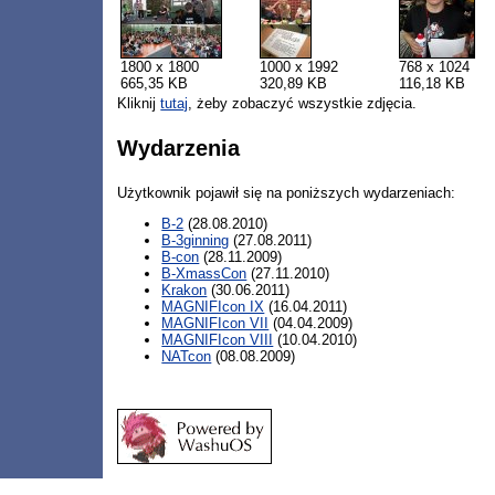
1800 x 1800
1000 x 1992
768 x 1024
665,35 KB
320,89 KB
116,18 KB
Kliknij
tutaj
, żeby zobaczyć wszystkie zdjęcia.
Wydarzenia
Użytkownik pojawił się na poniższych wydarzeniach:
B-2
(28.08.2010)
B-3ginning
(27.08.2011)
B-con
(28.11.2009)
B-XmassCon
(27.11.2010)
Krakon
(30.06.2011)
MAGNIFIcon IX
(16.04.2011)
MAGNIFIcon VII
(04.04.2009)
MAGNIFIcon VIII
(10.04.2010)
NATcon
(08.08.2009)