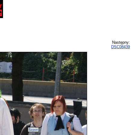
Następny:
DSC08439
Szpon