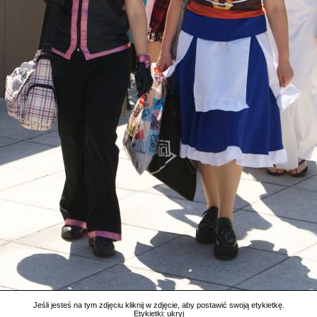
Jeśli jesteś na tym zdjęciu kliknij w zdjęcie, aby postawić swoją etykietkę.
Etykietki:
ukryj