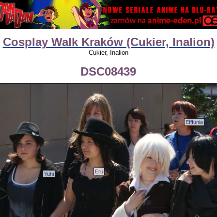
Cosplay Walk Kraków (Cukier, Inalion)
Cukier, Inalion
DSC08439
Efffunia
Eru
Yuhi