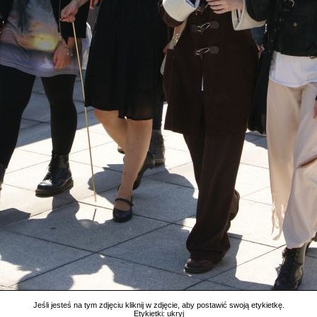
Jeśli jesteś na tym zdjęciu kliknij w zdjęcie, aby postawić swoją etykietkę.
Etykietki:
ukryj