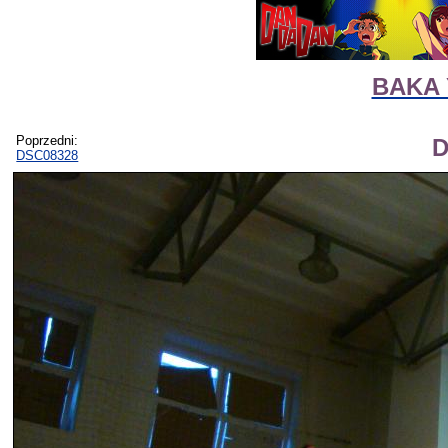
BAKA 
Poprzedni:
D
DSC08328