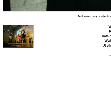
Jeśli jesteś na tym zdjęciu k
W
R
Data 
Wyś
Użyt
P