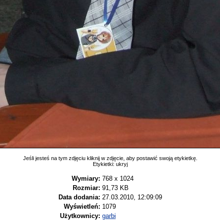
Jeśli jesteś na tym zdjęciu kliknij w zdjęcie, aby postawić swoją etykietkę.
Etykietki:
ukryj
Wymiary:
768 x 1024
Rozmiar:
91,73 KB
Data dodania:
27.03.2010, 12:09:09
Wyświetleń:
1079
Użytkownicy:
garbi