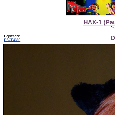
HAX-1 (Pau
Pa
Poprzedni:
D
DSCF4369