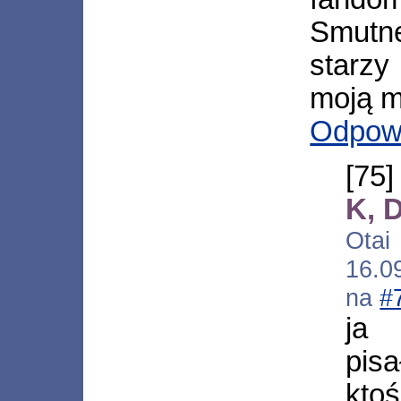
Smutne
starzy
moją m
Odpow
[75
K, 
Otai
16.0
na
#
ja 
pis
kt