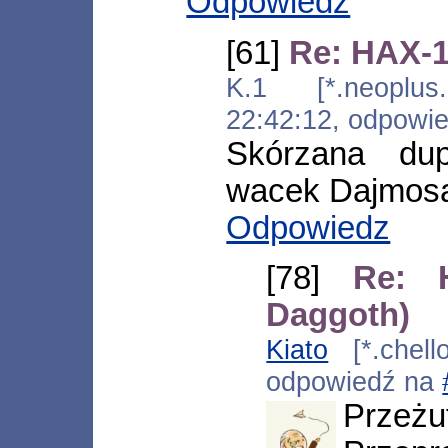
Odpowiedz
[61]
Re: HAX-1
K.1 [*.neoplus.a
22:42:12, odpowi
Skórzana du
wacek Dajmosa
Odpowiedz
[78]
Re: 
Daggoth)
Kiato
[*.chello
odpowiedź na
Prze