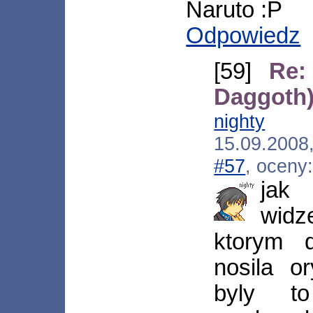
Naruto :P
Odpowiedz
[59]
Re:
Daggoth
nighty
[*.w
15.09.200
#57
, oceny
jak 
widz
ktorym 
nosila o
byly to