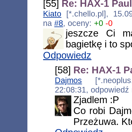
[55]
Re: HAX-1 Paul
Kiato
[*.chello.pl], 15.
na
#8
, oceny:
+0
-0
jeszcze Ci ma
bagietkę i to s
Odpowiedz
[58]
Re: HAX-1 Pa
Dajmos
[*.neoplus.a
22:08:31, odpowiedź
Zjadlem :P
Co robi Daj
Przeżuwa. Kt