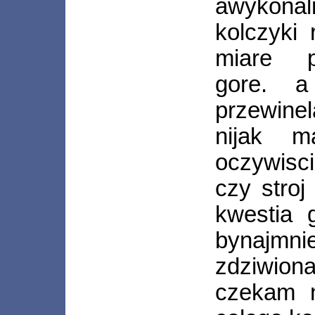
awykonal
kolczyki
miare p
gore. a
przewine
nijak m
oczywisci
czy stroj
kwestia 
bynajmn
zdziwion
czekam n