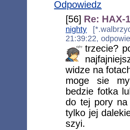
Odpowiedz
[56]
Re: HAX-1
nighty
[*.walbrzyc
21:39:22, odpowi
trzecie? 
najfajniej
widze na fotach 
moge sie myl
bedzie fotka l
do tej pory na
tylko jej daleki
szyi.