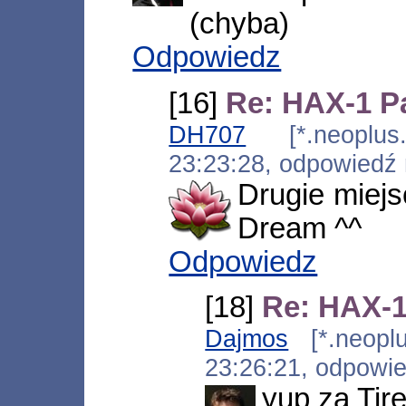
(chyba)
Odpowiedz
[16]
Re: HAX-1 Pa
DH707
[*.neoplus.a
23:23:28, odpowiedź
Drugie miejs
Dream ^^
Odpowiedz
[18]
Re: HAX-1
Dajmos
[*.neoplus
23:26:21, odpowi
yup za Tire