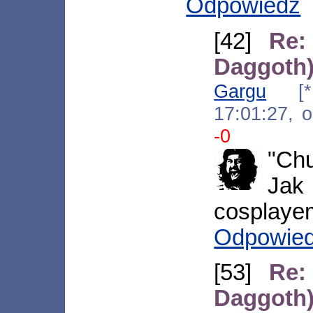
Odpowiedz
[42]
Re:
Daggoth
Gargu
[*.6
17:01:27, 
-0
"Chu
Jak
cosplaye
Odpowie
[53]
Re:
Daggoth