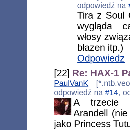
odpowiedź na
Tira z Soul
wygląda ca
włosy związ
błazen itp.)
Odpowiedz
[22]
Re: HAX-1 Pa
PaulVanK
[*.ntb.veo
odpowiedź na
#14
, o
A trzecie 
Arandell (nie 
jako Princess Tut