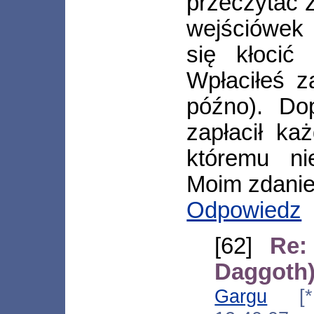
przeczytać 
wejściówek 
się kłocić
Wpłaciłeś z
późno). Dop
zapłacił ka
któremu nie
Moim zdaniem
Odpowiedz
[62]
Re:
Daggoth
Gargu
[*.6