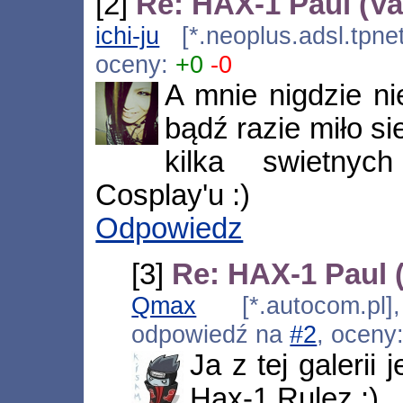
[2]
Re: HAX-1 Paul (V
ichi-ju
[*.neoplus.adsl.tpne
oceny:
+0
-0
A mnie nigdzie n
bądź razie miło si
kilka swietny
Cosplay'u :)
Odpowiedz
[3]
Re: HAX-1 Paul 
Qmax
[*.autocom.pl]
odpowiedź na
#2
, oceny
Ja z tej galerii
Hax-1 Rulez :)