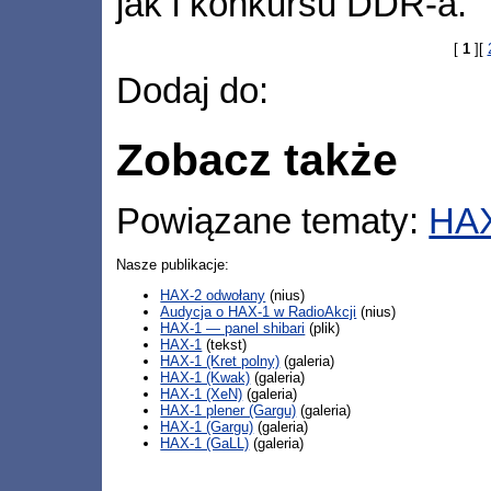
jak i konkursu DDR-a.
[
1
][
Dodaj do:
Zobacz także
Powiązane tematy:
HA
Nasze publikacje:
HAX-2 odwołany
(nius)
Audycja o HAX-1 w RadioAkcji
(nius)
HAX-1 — panel shibari
(plik)
HAX-1
(tekst)
HAX-1 (Kret polny)
(galeria)
HAX-1 (Kwak)
(galeria)
HAX-1 (XeN)
(galeria)
HAX-1 plener (Gargu)
(galeria)
HAX-1 (Gargu)
(galeria)
HAX-1 (GaLL)
(galeria)