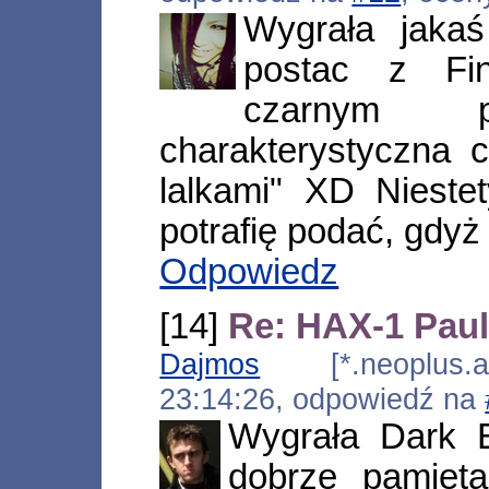
Wygrała jakaś
postac z Fi
czarnym 
charakterystyczna c
lalkami" XD Nieste
potrafię podać, gdyż
Odpowiedz
[14]
Re: HAX-1 Paul
Dajmos
[*.neoplus.ads
23:14:26, odpowiedź na
Wygrała Dark E
dobrze pamiet