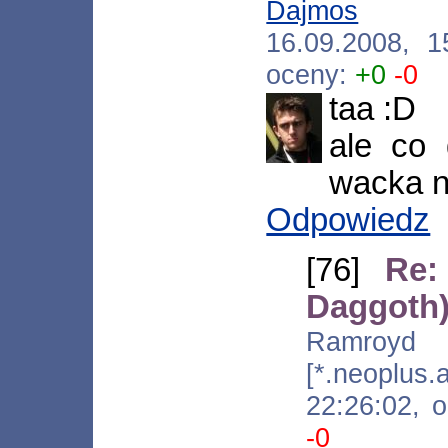
Dajmos
[*.ne
16.09.2008, 
oceny:
+0
-0
taa :D
ale co 
wacka n
Odpowiedz
[76]
Re:
Daggoth
Ram
[*.neoplus
22:26:02, 
-0