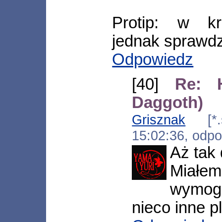
Protip: w kr
jednak sprawdza
Odpowiedz
[40]
Re: 
Daggoth)
Grisznak
[*.sa
15:02:36, odp
Aż tak 
Miałem
wymogi
nieco inne p