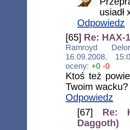
Przepr
usiadł 
Odpowiedz
[65]
Re: HAX-1
Ramroyd Deloro 
16.09.2008, 15
oceny:
+0
-0
Ktoś też powi
Twoim wacku? 
Odpowiedz
[67]
Re: 
Daggoth)