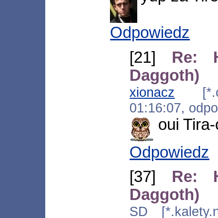
Odpowiedz
[21]
Re: 
Daggoth)
xionacz
[*.c1
01:16:07, odp
oui Tira-
Odpowiedz
[37]
Re: 
Daggoth)
SD [*.kalety.