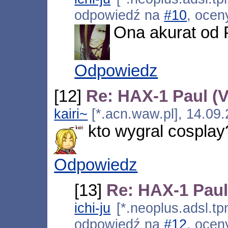
odpowiedź na
#10
, ocen
Ona akurat od 
Odpowiedz
[12]
Re: HAX-1 Paul (
kairi~
[*.acn.waw.pl], 14.09
kto wygral cosplay
Odpowiedz
[13]
Re: HAX-1 Paul
ichi-ju
[*.neoplus.adsl.tp
odpowiedź na
#12
, ocen