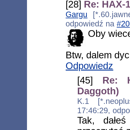
[28]
Re: HAX-1
Gargu
[*.60.jawne
odpowiedź na
#20
Oby wiece
Btw, dalem dyc
Odpowiedz
[45]
Re: 
Daggoth)
K.1 [*.neoplus
17:46:29, odp
Tak, dałeś