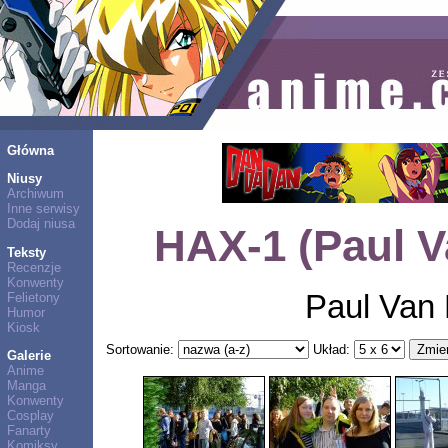
Główna
Niusy
Archiwum
Inne serwisy
Dodaj niusa
HAX-1 (Paul V
Teksty
Recenzje
Konwenty
Paul Van 
Felietony
Humor
Kiosk
Sortowanie:
Układ:
Galerie
Anime
Manga
Konwenty
Cosplay
Fanarty
Komiksy