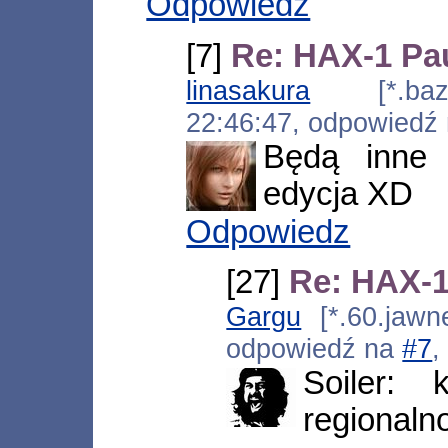
Odpowiedz
[7]
Re: HAX-1 Pau
linasakura
[*.bazap
22:46:47, odpowiedź
Będą inne 
edycja XD
Odpowiedz
[27]
Re: HAX-1
Gargu
[*.60.jawne
odpowiedź na
#7
,
Soiler: 
regionaln