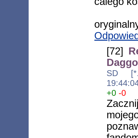
calego ko
oryginalny
Odpowie
[72]
R
Daggo
SD [*.a
19:44:0
+0
-0
Zacznij
mojeg
pozna
fando