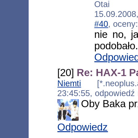
Otai [*.
15.09.200
#40
, oceny
nie no, j
podobało.
Odpowie
[20]
Re: HAX-1 Pa
Niemti
[*.neoplus.a
23:45:55, odpowiedź
Oby Baka prz
Odpowiedz