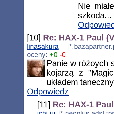
Nie miał
szkoda...
Odpowie
[10]
Re: HAX-1 Paul (
linasakura
[*.bazapartner.
oceny:
+0
-0
Panie w różoych s
kojarzą z "Magi
układem taneczny
Odpowiedz
[11]
Re: HAX-1 Paul
ichi-ju
[*.neoplus.adsl.tp