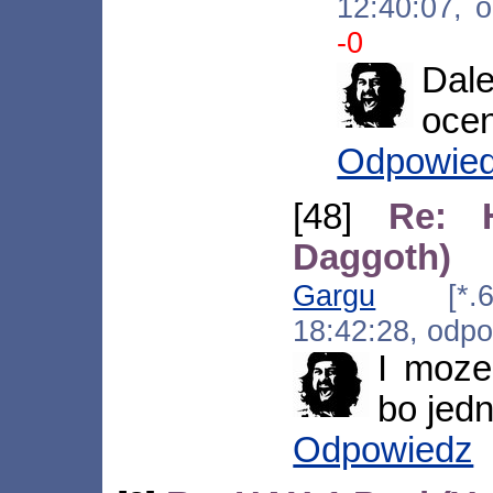
12:40:07, 
-0
Dal
ocen
Odpowie
[48]
Re: 
Daggoth)
Gargu
[*.60.
18:42:28, odp
I moze
bo jedn
Odpowiedz