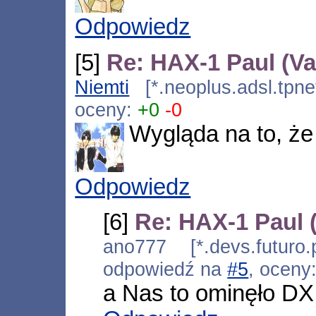
Odpowiedz
[5]
Re: HAX-1 Paul (V
Niemti
[*.neoplus.adsl.tpne
oceny:
+0
-0
Wygląda na to, że
Odpowiedz
[6]
Re: HAX-1 Paul 
ano777 [*.devs.futuro
odpowiedź na
#5
, oceny
a Nas to ominęło DX