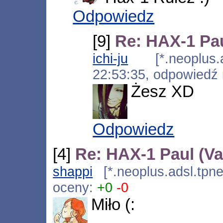
Odpowiedz
[9]
Re: HAX-1 Pau
ichi-ju
[*.neoplus.ad
22:53:35, odpowiedź
Żesz XD
Odpowiedz
[4]
Re: HAX-1 Paul (V
shappi
[*.neoplus.adsl.tpne
oceny:
+0
-0
Miło (: