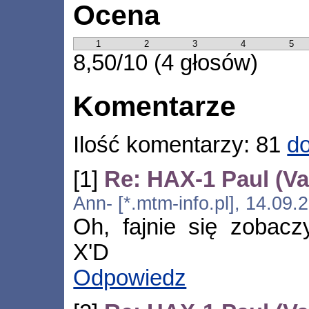
Ocena
1
2
3
4
5
8,50/10 (4 głosów)
Komentarze
Ilość komentarzy: 81
do
[1]
Re: HAX-1 Paul (V
Ann- [*.mtm-info.pl], 14.09
Oh, fajnie się zobacz
X'D
Odpowiedz