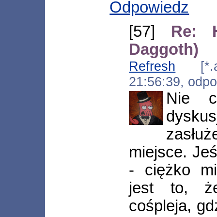
Odpowiedz
[57]
Re: 
Daggoth)
Refresh
[*.ads
21:56:39, odp
Nie 
dyskus
zasłuż
miejsce. Jeś
- ciężko m
jest to, ż
cośpleja, gd