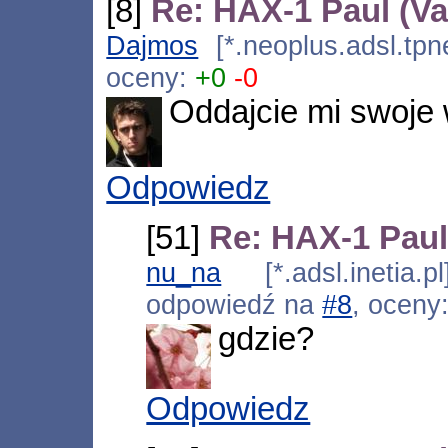
[8]
Re: HAX-1 Paul (V
Dajmos
[*.neoplus.adsl.tpn
oceny:
+0
-0
Oddajcie mi swoje 
Odpowiedz
[51]
Re: HAX-1 Paul
nu_na
[*.adsl.inetia.
odpowiedź na
#8
, oceny
gdzie?
Odpowiedz