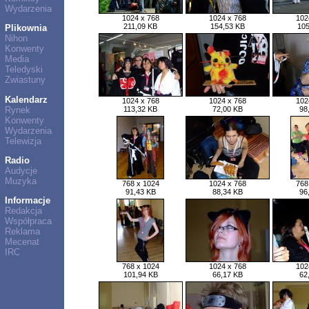
Wydarzenia
1024 x 768
1024 x 768
102
211,09 KB
154,53 KB
105
Plikownia
Nihon
Konwenty
Media
Teledyski
Zwiastuny
Kalendarz
1024 x 768
1024 x 768
102
Rynek
113,32 KB
72,00 KB
98
Konwenty
Wydarzenia
Telewizja
Radio
Audycje
Muzyka
768 x 1024
1024 x 768
768
91,43 KB
88,34 KB
96
Informacje
Redakcja
Współpraca
Reklama
Mecenat
IRC
768 x 1024
1024 x 768
102
101,94 KB
66,17 KB
62