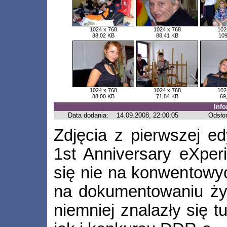
1024 x 768
1024 x 768
102
88,02 KB
88,41 KB
109
1024 x 768
1024 x 768
102
88,00 KB
71,84 KB
69
Inf
Data dodania:
14.09.2008, 22:00:05
Odsło
Zdjęcia z pierwszej e
1st Anniversary eXperi
się nie na konwentowyc
na dokumentowaniu ży
niemniej znalazły się t