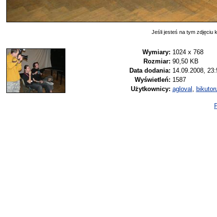
Jeśli jesteś na tym zdjęciu k
Wymiary:
1024 x 768
Rozmiar:
90,50 KB
Data dodania:
14.09.2008, 23:
Wyświetleń:
1587
Użytkownicy:
agloval
,
bikuto
P