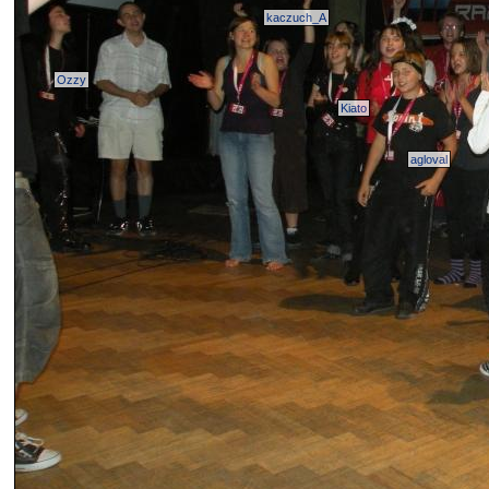
kaczuch_A
Ozzy
Kiato
agloval