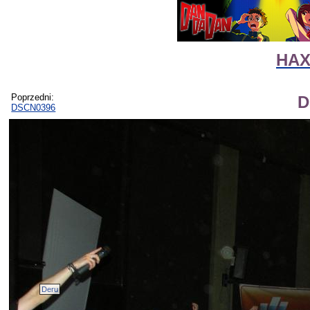
HAX-
Poprzedni:
D
DSCN0396
Deru