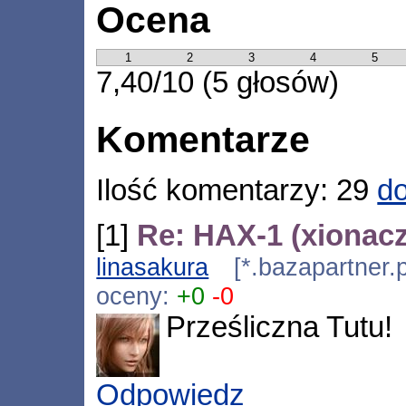
Ocena
1
2
3
4
5
7,40/10 (5 głosów)
Komentarze
Ilość komentarzy: 29
do
[1]
Re: HAX-1 (xionacz
linasakura
[*.bazapartner.p
oceny:
+0
-0
Prześliczna Tutu!
Odpowiedz