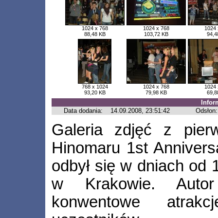
1024 x 768
1024 x 768
1024 
88,48 KB
103,72 KB
94,4
768 x 1024
1024 x 768
1024 
93,20 KB
79,98 KB
69,8
Infor
Data dodania:
14.09.2008, 23:51:42
Odsłon:
Galeria zdjęć z pier
Hinomaru 1st Anniversa
odbył się w dniach od 
w Krakowie. Autor
konwentowe atrak