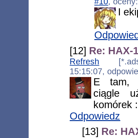
#10
, oceny
I ek
Odpowie
[12]
Re: HAX-1
Refresh
[*.adsl.
15:15:07, odpowi
E tam, 
ciągle u
komórek 
Odpowiedz
[13]
Re: HAX