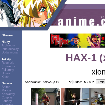
Główna
Niusy
Archiwum
Inne serwisy
Dodaj niusa
HAX-1 (
Teksty
Recenzje
Konwenty
xio
Felietony
Humor
Kiosk
Sortowanie:
Układ:
Galerie
Anime
Manga
Konwenty
Cosplay
Fanarty
Komiksy