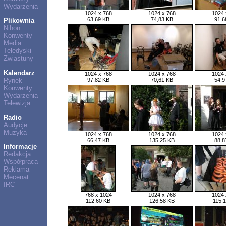
Wydarzenia
1024 x 768
1024 x 768
1024 
63,69 KB
74,83 KB
91,6
Plikownia
Nihon
Konwenty
Media
Teledyski
Zwiastuny
Kalendarz
1024 x 768
1024 x 768
1024 
Rynek
97,82 KB
70,61 KB
54,9
Konwenty
Wydarzenia
Telewizja
Radio
Audycje
Muzyka
1024 x 768
1024 x 768
1024 
66,47 KB
135,25 KB
88,8
Informacje
Redakcja
Współpraca
Reklama
Mecenat
IRC
768 x 1024
1024 x 768
1024 
112,60 KB
126,58 KB
115,