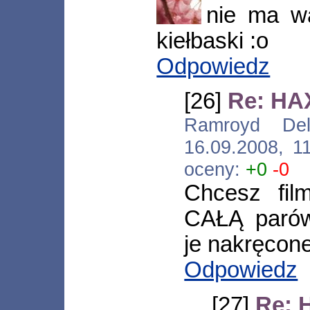
nie ma wa
kiełbaski :o
Odpowiedz
[26]
Re: HAX
Ramroyd Delor
16.09.2008, 1
oceny:
+0
-0
Chcesz fil
CAŁĄ parów
je nakręcon
Odpowiedz
[27]
Re: 