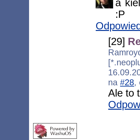
a kie
:P
Odpowie
[29]
Re
Ram
[*.neopl
16.09.2
na
#28
,
Ale to 
Odpow