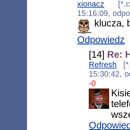
xionacz
[*.c1
15:16:09, odp
klucza, 
Odpowiedz
[14]
Re: 
Refresh
[*.
15:30:42, 
-0
Kis
tel
wszę
Odpowie