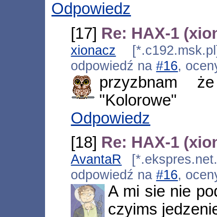
Odpowiedz
[17]
Re: HAX-1 (xio
xionacz
[*.c192.msk.pl
odpowiedź na
#16
, ocen
przyzbnam że
"Kolorowe"
Odpowiedz
[18]
Re: HAX-1 (xio
AvantaR
[*.ekspres.net.
odpowiedź na
#16
, ocen
A mi sie nie po
czyims jedzeni