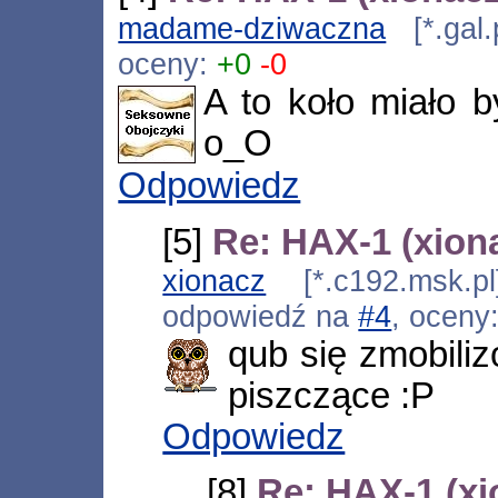
madame-dziwaczna
[*.gal.
oceny:
+0
-0
A to koło miało 
o_O
Odpowiedz
[5]
Re: HAX-1 (xion
xionacz
[*.c192.msk.pl
odpowiedź na
#4
, oceny
qub się zmobilizo
piszczące :P
Odpowiedz
[8]
Re: HAX-1 (xi