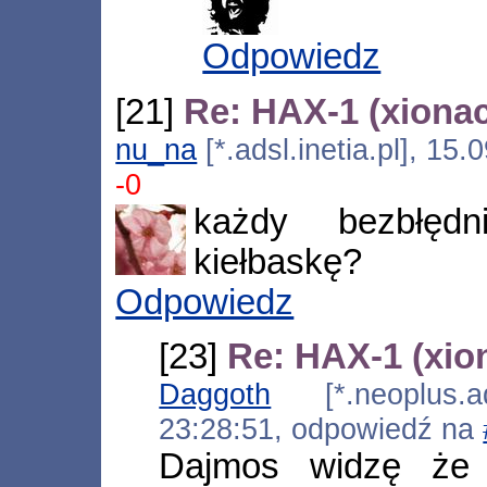
Odpowiedz
[21]
Re: HAX-1 (xiona
nu_na
[*.adsl.inetia.pl], 15
-0
każdy bezbłędn
kiełbaskę?
Odpowiedz
[23]
Re: HAX-1 (xio
Daggoth
[*.neoplus.ads
23:28:51, odpowiedź na
Dajmos widzę że 