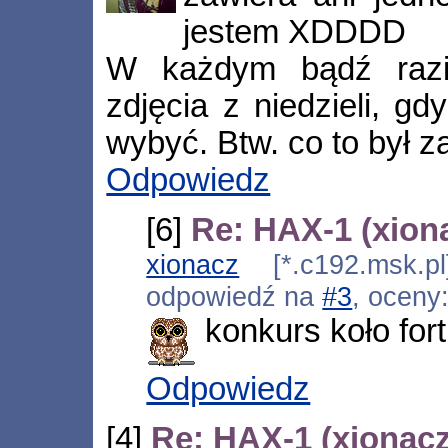
jestem XDDDD
W każdym bądź razie
zdjęcia z niedzieli, g
wybyć. Btw. co to był z
Odpowiedz
[6]
Re: HAX-1 (xion
xionacz
[*.c192.msk.pl
odpowiedź na
#3
, oceny
konkurs koło fort
Odpowiedz
[4]
Re: HAX-1 (xionacz