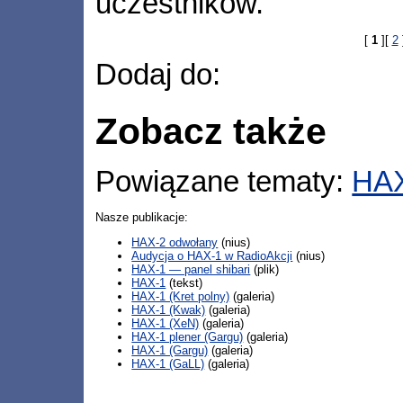
uczestników.
[
1
][
2
Dodaj do:
Zobacz także
Powiązane tematy:
HA
Nasze publikacje:
HAX-2 odwołany
(nius)
Audycja o HAX-1 w RadioAkcji
(nius)
HAX-1 — panel shibari
(plik)
HAX-1
(tekst)
HAX-1 (Kret polny)
(galeria)
HAX-1 (Kwak)
(galeria)
HAX-1 (XeN)
(galeria)
HAX-1 plener (Gargu)
(galeria)
HAX-1 (Gargu)
(galeria)
HAX-1 (GaLL)
(galeria)