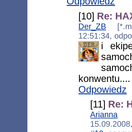
Odpowiedz
[10]
Re: HAX
Der_ZB
[*.mul
12:51:34, odp
i ekip
samo
samoc
konwentu.... 
Odpowiedz
[11]
Re: 
Arianna
[*.
15.09.2008