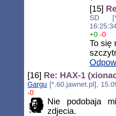
[15]
Re
SD [*.
16:25:3
+0
-0
To się
szczyt
Odpow
[16]
Re: HAX-1 (xiona
Gargu
[*.60.jawnet.pl], 15.
-0
Nie podobaja mi
zdjecia.