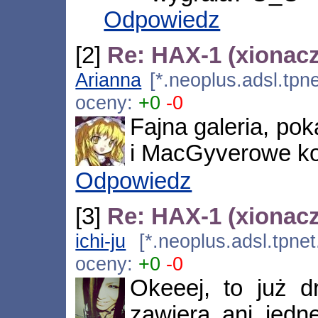
Odpowiedz
[2]
Re: HAX-1 (xionacz
Arianna
[*.neoplus.adsl.tpne
oceny:
+0
-0
Fajna galeria, pok
i MacGyverowe koł
Odpowiedz
[3]
Re: HAX-1 (xionacz
ichi-ju
[*.neoplus.adsl.tpnet
oceny:
+0
-0
Okeeej, to już dr
zawiera ani jedn