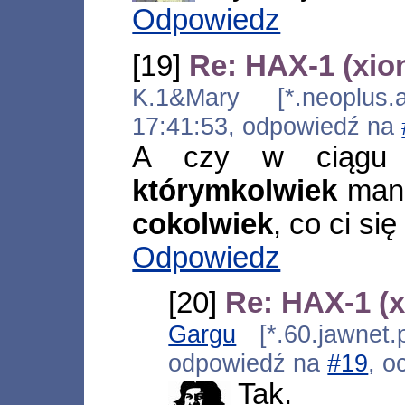
Odpowiedz
[19]
Re: HAX-1 (xio
K.1&Mary [*.neoplus.ad
17:41:53, odpowiedź na
A czy w ciągu o
którymkolwiek
mang
cokolwiek
, co ci s
Odpowiedz
[20]
Re: HAX-1 (x
Gargu
[*.60.jawnet.
odpowiedź na
#19
, o
Tak.