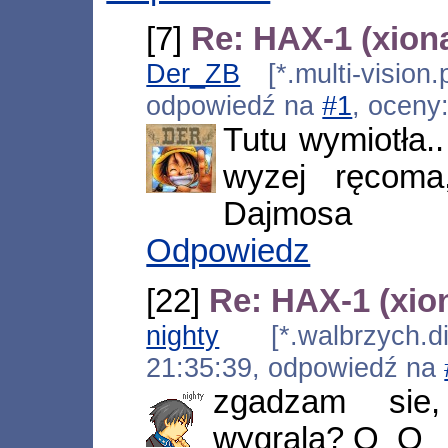
[7]
Re: HAX-1 (xion
Der_ZB
[*.multi-vision
odpowiedź na
#1
, oceny
Tutu wymiotła.
wyzej ręcom
Dajmosa
Odpowiedz
[22]
Re: HAX-1 (xio
nighty
[*.walbrzych.dia
21:35:39, odpowiedź na
zgadzam sie
wygrala? O_O