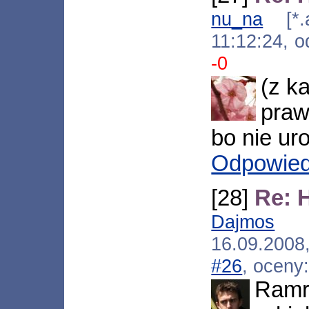
nu_na
[*.ad
11:12:24, 
-0
(z k
praw
bo nie ur
Odpowie
[28]
Re: 
Dajmos
[*.
16.09.2008
#26
, oceny
Ramro