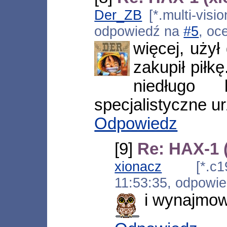
Der_ZB
[*.multi-visi
odpowiedź na
#5
, oc
więcej, użył
zakupił piłkę
niedługo 
specjalistyczne u
Odpowiedz
[9]
Re: HAX-1 
xionacz
[*.c192
11:53:35, odpowi
i wynajmow