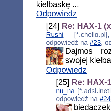
kiełbaskę ...
Odpowiedz
[24]
Re: HAX-1 (x
Rushi
[*.chello.pl]
odpowiedź na
#23
, o
Dajmos roz
swojej kiełba
Odpowiedz
[25]
Re: HAX-1
nu_na
[*.adsl.inet
odpowiedź na
#24
biedaczek