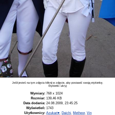
Jeśli jesteś na tym zdjęciu kliknij w zdjęcie, aby postawić swoją etykietkę.
Etykietki:
ukryj
Wymiary:
768 x 1024
Rozmiar:
139,46 KB
Data dodania:
24.08.2009, 23:45:25
Wyświetleń:
1743
Użytkownicy:
Azukari♥
,
Daichi
,
Metheor
,
Vin