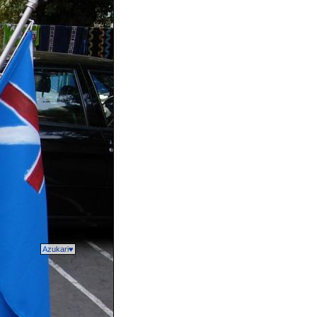
Azukari♥