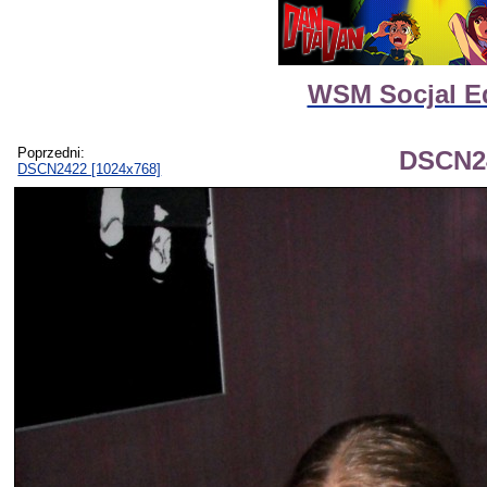
WSM Socjal Ed
Poprzedni:
DSCN24
DSCN2422 [1024x768]