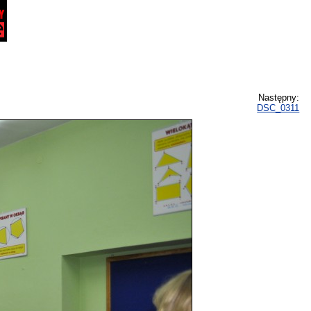
Następny:
DSC_0311