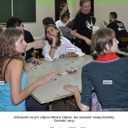
Mateo
laptop
ukii
Jeśli jesteś na tym zdjęciu kliknij w zdjęcie, aby postawić swoją etykietkę.
Etykietki:
ukryj