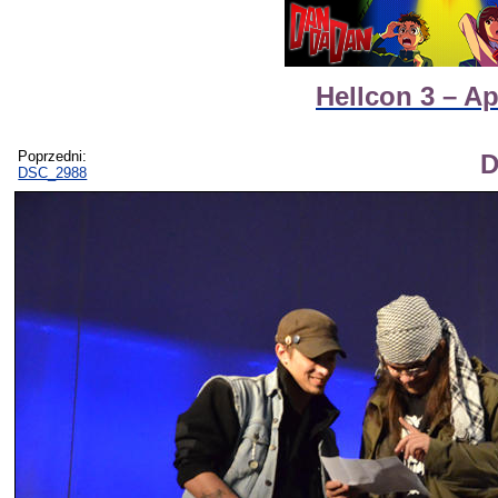
Hellcon 3 – A
Poprzedni:
D
DSC_2988