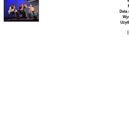
Data 
Wyś
Użyt
P