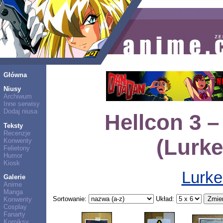
Główna
Niusy
Archiwum
Inne serwisy
Dodaj niusa
Hellcon 3 –
Teksty
Recenzje
(Lurke
Konwenty
Felietony
Humor
Kiosk
Lurke
Galerie
Anime
Manga
Sortowanie:
Układ:
Konwenty
Cosplay
Fanarty
Komiksy