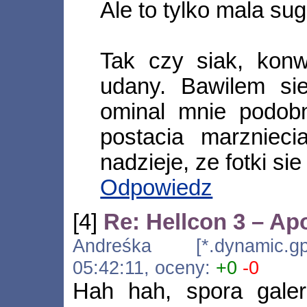
Ale to tylko mala sug
Tak czy siak, kon
udany. Bawilem si
ominal mnie podobn
postacia marznieci
nadzieje, ze fotki si
Odpowiedz
[4]
Re: Hellcon 3 – Ap
Andreśka [*.dynamic.gpr
05:42:11, oceny:
+0
-0
Hah hah, spora galer