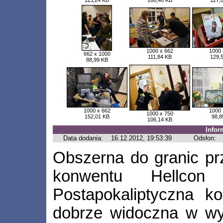
113,24 KB
166,40 KB
127,
1000 x 662
1000 
662 x 1000
111,84 KB
129,
88,99 KB
1000 x 662
1000 
1000 x 750
152,01 KB
98,8
106,14 KB
Infor
Data dodania:
16.12.2012, 19:53:39
Odsłon:
Obszerna do granic prz
konwentu Hellcon
Postapokaliptyczna k
dobrze widoczna w wys