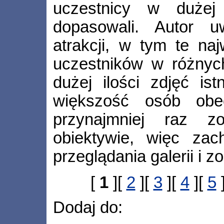
uczestnicy w dużej
dopasowali. Autor u
atrakcji, w tym te naj
uczestników w różnych
dużej ilości zdjęć is
większość osób obe
przynajmniej raz z
obiektywie, więc za
przeglądania galerii i z
[
1
][
2
][
3
][
4
][
5
Dodaj do: