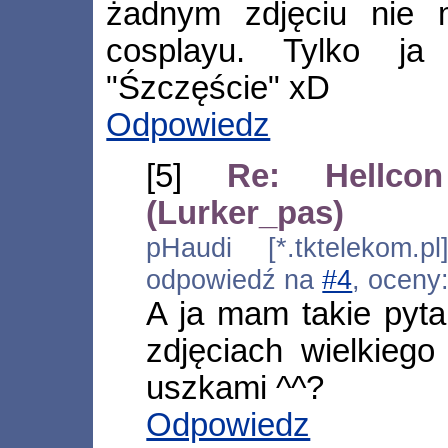
żadnym zdjęciu nie 
cosplayu. Tylko ja 
"Śzczęście" xD
Odpowiedz
[5]
Re: Hellco
(Lurker_pas)
pHaudi [*.tktelekom.p
odpowiedź na
#4
, oceny
A ja mam takie pyt
zdjęciach wielkiego
uszkami ^^?
Odpowiedz