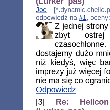
(Lurker_pas)
Joe
[*.dynamic.chello.p
odpowiedź na
#1
, oceny
Z jednej strony
zbyt ostre
czasochłonne
dostajemy dużo mnie
niż kiedyś, więc ba
imprezy już więcej f
nie ma się co ograni
Odpowiedz
[3]
Re: Hellco