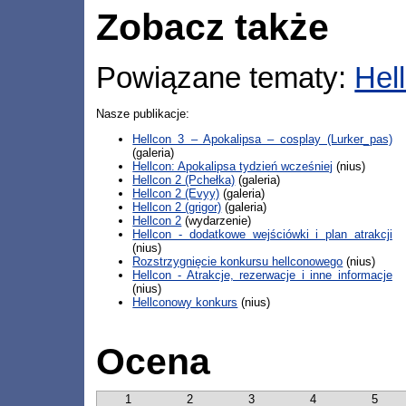
Zobacz także
Powiązane tematy:
Hel
Nasze publikacje:
Hellcon 3 – Apokalipsa – cosplay (Lurker_pas)
(galeria)
Hellcon: Apokalipsa tydzień wcześniej
(nius)
Hellcon 2 (Pchełka)
(galeria)
Hellcon 2 (Evyy)
(galeria)
Hellcon 2 (grigor)
(galeria)
Hellcon 2
(wydarzenie)
Hellcon - dodatkowe wejściówki i plan atrakcji
(nius)
Rozstrzygnięcie konkursu hellconowego
(nius)
Hellcon - Atrakcje, rezerwacje i inne informacje
(nius)
Hellconowy konkurs
(nius)
Ocena
1
2
3
4
5