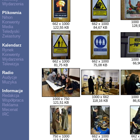
Wydarzenia
Plikownia
Nihon
Konwenty
1000 
662 x 1000
662 x 1000
128,
Media
122,55 KB
84,67 KB
Teledyski
Zwiastuny
Kalendarz
Rynek
Konwenty
Wydarzenia
1000 
662 x 1000
662 x 1000
66,9
Telewizja
81,75 KB
75,08 KB
Radio
Audycje
Muzyka
Informacje
Redakcja
1000 x 662
1000 
1000 x 750
Współpraca
118,16 KB
86,8
121,51 KB
Reklama
Mecenat
IRC
750 x 1000
662 x 1000
662 x