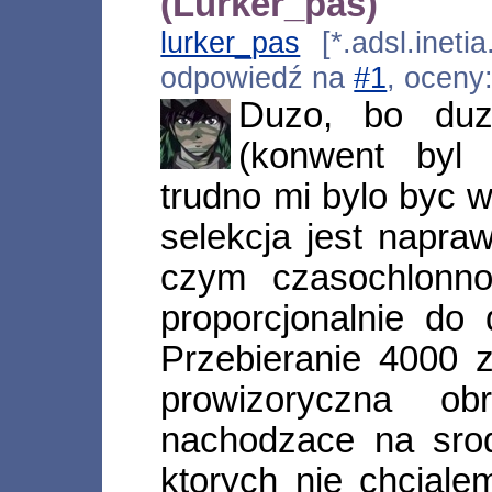
(Lurker_pas)
lurker_pas
[*.adsl.ineti
odpowiedź na
#1
, oceny
Duzo, bo duz
(konwent byl 
trudno mi bylo byc w
selekcja jest napra
czym czasochlonno
proporcjonalnie do 
Przebieranie 4000 
prowizoryczna o
nachodzace na sro
ktorych nie chciale