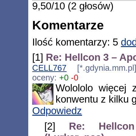
9,50/10 (2 głosów)
Komentarze
Ilość komentarzy: 5
dod
[1]
Re: Hellcon 3 – Ap
CELL767
[*.gdynia.mm.pl
oceny:
+0
-0
Wolololo więcej 
konwentu z kilku g
Odpowiedz
[2]
Re: Hellco