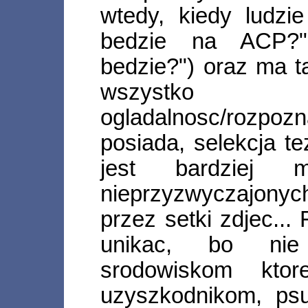
wtedy, kiedy ludzi
bedzie na ACP?"
bedzie?") oraz ma t
wszystko
ogladalnosc/rozpo
posiada, selekcja te
jest bardziej 
nieprzyzwyczajonyc
przez setki zdjec...
unikac, bo nie
srodowiskom ktor
uzyszkodnikom, psu