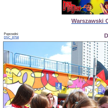
Warszawski C
Poprzedni:
D
DSC_8758