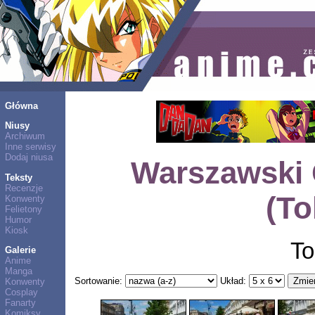
Główna
Niusy
Archiwum
Inne serwisy
Dodaj niusa
Warszawski 
Teksty
Recenzje
(To
Konwenty
Felietony
Humor
Kiosk
To
Galerie
Anime
Manga
Sortowanie:
Układ:
Konwenty
Cosplay
Fanarty
Komiksy