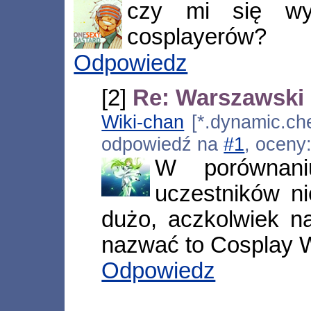
czy mi się wy
cosplayerów?
Odpowiedz
[2]
Re: Warszawski 
Wiki-chan
[*.dynamic.che
odpowiedź na
#1
, oceny
W porównani
uczestników ni
dużo, aczkolwiek n
nazwać to Cosplay W
Odpowiedz