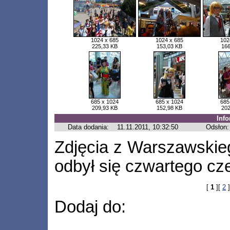
1024 x 685
1024 x 685
102
225,33 KB
153,03 KB
166
685 x 1024
685 x 1024
685
209,93 KB
152,98 KB
202
Inf
Data dodania:
11.11.2011, 10:32:50
Odsłon:
Zdjęcia z Warszawskieg
odbył się czwartego cz
[
1
][
2
]
Dodaj do: