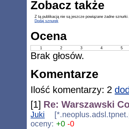
Zobacz także
Z tą publikacją nie są jeszcze powiązane żadne sznurki.
Dodaj sznurek
Ocena
1
2
3
4
5
Brak głosów.
Komentarze
Ilość komentarzy: 2
dod
[1]
Re: Warszawski Co
Juki
[*.neoplus.adsl.tpnet
oceny:
+0
-0