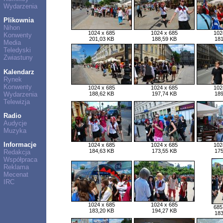
Wydarzenia
Plikownia
Nihon
1024 x 685
1024 x 685
102
Konwenty
201,03 KB
188,59 KB
181
Media
Teledyski
Zwiastuny
Kalendarz
Rynek
Konwenty
1024 x 685
1024 x 685
102
Wydarzenia
188,62 KB
197,74 KB
189
Telewizja
Radio
Audycje
Muzyka
Informacje
1024 x 685
1024 x 685
102
184,63 KB
173,55 KB
175
Redakcja
Współpraca
Reklama
Mecenat
IRC
1024 x 685
1024 x 685
685
183,20 KB
194,27 KB
183