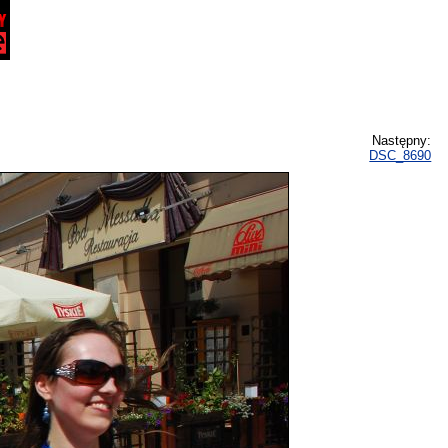
Następny:
DSC_8690