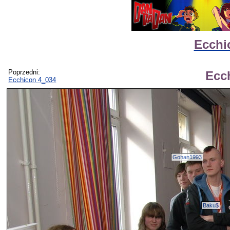
Ecchi
Poprzedni:
Ecc
Ecchicon 4_034
Gohan1993
Baku$