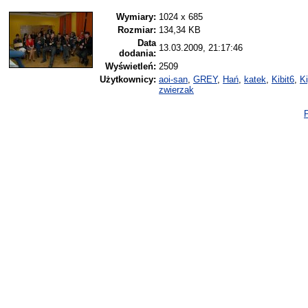
Wymiary:
1024 x 685
Rozmiar:
134,34 KB
Data
13.03.2009, 21:17:46
dodania:
Wyświetleń:
2509
Użytkownicy:
aoi-san
,
GREY
,
Hań
,
katek
,
Kibit6
,
K
zwierzak
P