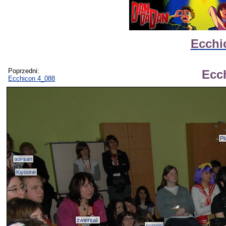
Ecchi
Poprzedni:
Ecc
Ecchicon 4_088
Pl
aoi-san
Kiyoone
zwierzak
nomori