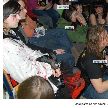
Pati-chan
GREY
lurker_pas
Jeśli jesteś na tym zdjęciu k