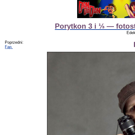
Porytkon 3 i ⅓ — fotos
Edek
Poprzedni:
Fap.