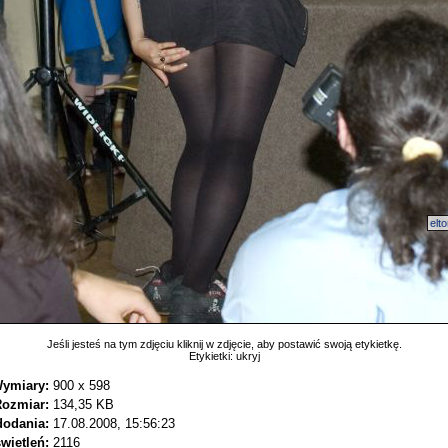
elt
Jeśli jesteś na tym zdjęciu kliknij w zdjęcie, aby postawić swoją etykietkę.
Etykietki:
ukryj
ymiary:
900 x 598
ozmiar:
134,35 KB
dodania:
17.08.2008, 15:56:23
wietleń:
2116