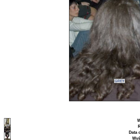
GREY
W
R
Data 
Wyś