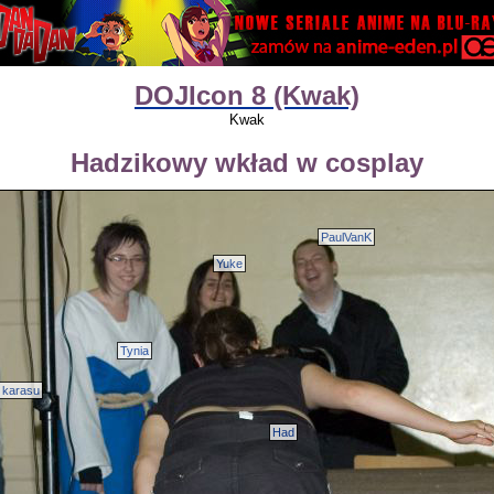
DOJIcon 8 (Kwak)
Kwak
Hadzikowy wkład w cosplay
PaulVanK
Yuke
Tynia
karasu
Had