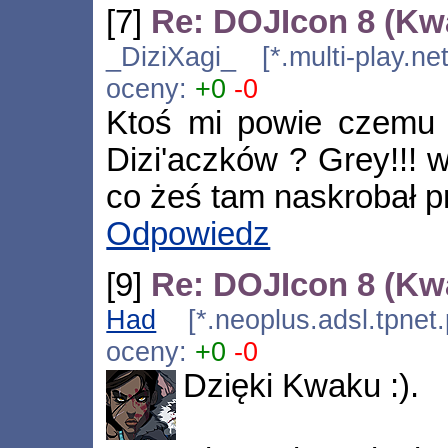
[7]
Re: DOJIcon 8 (Kw
_DiziXagi_ [*.multi-play.n
oceny:
+0
-0
Ktoś mi powie czemu 
Dizi'aczków ? Grey!!! w
co żeś tam naskrobał pr
Odpowiedz
[9]
Re: DOJIcon 8 (Kw
Had
[*.neoplus.adsl.tpnet
oceny:
+0
-0
Dzięki Kwaku :).