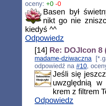
oceny:
+0
-0
Basen był świet
nikt go nie znisz
kiedyś ^^
Odpowiedz
[14]
Re: DOJIcon 8
madame-dziwaczna
[*.g
odpowiedź na
#10
, ocen
Jeśli się jeszc
uwzględnią w 
krem z filtrem 
Odpowiedz