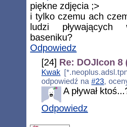
piękne zdjęcia ;>
i tylko czemu ach czem
ludzi pływających
baseniku?
Odpowiedz
[24]
Re: DOJIcon 8
Kwak
[*.neoplus.adsl.tpn
odpowiedź na
#23
, ocen
A pływał ktoś...
Odpowiedz