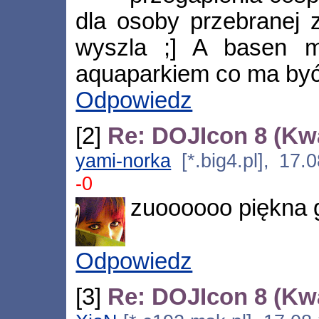
dla osoby przebranej z
wyszla ;] A basen mi
aquaparkiem co ma być
Odpowiedz
[2]
Re: DOJIcon 8 (Kw
yami-norka
[*.big4.pl], 17
-0
zuoooooo piękna g
Odpowiedz
[3]
Re: DOJIcon 8 (Kw