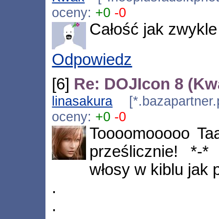
oceny:
+0
-0
Całość jak zwykl
Odpowiedz
[6]
Re: DOJIcon 8 (Kw
linasakura
[*.bazapartner.
oceny:
+0
-0
Toooomooooo Taa
prześlicznie! *-
włosy w kiblu jak p
.
.