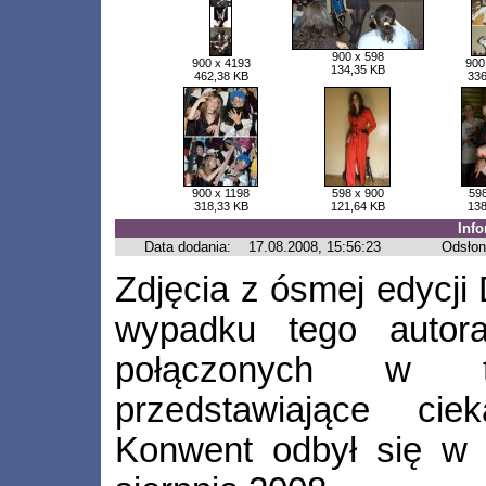
900 x 598
900 x 4193
900
134,35 KB
462,38 KB
336
900 x 1198
598 x 900
598
318,33 KB
121,64 KB
138
Inf
Data dodania:
17.08.2008, 15:56:23
Odsłon
Zdjęcia z ósmej edycji
wypadku tego autora
połączonych w te
przedstawiające cie
Konwent odbył się w 