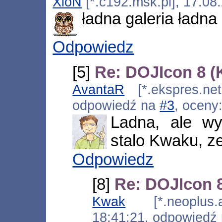
XioN
[*.c192.msk.pl], 17.08
ładna galeria ładna 
Odpowiedz
[5]
Re: DOJIcon 8 (
AvantaR
[*.ekspres.net
odpowiedź na
#3
, oceny
Ladna, ale wy
stalo Kwaku, z
Odpowiedz
[8]
Re: DOJIcon 
Kwak
[*.neoplus.ad
18:41:21, odpowiedź