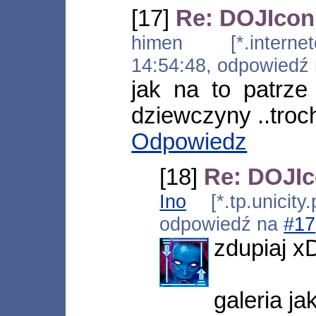
[17]
Re: DOJIcon
himen [*.internetd
14:54:48, odpowiedź
jak na to patrze
dziewczyny ..troc
Odpowiedz
[18]
Re: DOJIc
Ino
[*.tp.unicity
odpowiedź na
#17
zdupiaj x
galeria ja