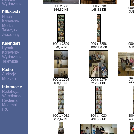
Wydarzenia
900 x 598
900 x 598
900
164,67 KB
148,61 KB
331
Plikownia
Nihon
Konwenty
Media
Teledyski
Zwiastuny
Kalendarz
900 x 3590
900 x 6886
900
Rynek
570,59 KB
1004,80 KB
534
Konwenty
Wydarzenia
Telewizja
Radio
Audycje
900
Muzyka
900 x 1795
900 x 1279
173
188,18 KB
217,21 KB
Informacje
Redakcja
Współpraca
Reklama
Mecenat
IRC
900 x 4022
900 x 4023
900
492,42 KB
491,22 KB
439