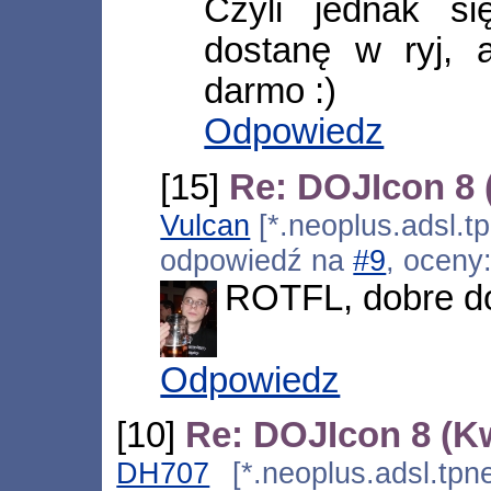
Czyli jednak s
dostanę w ryj, a
darmo :)
Odpowiedz
[15]
Re: DOJIcon 8
Vulcan
[*.neoplus.adsl.tp
odpowiedź na
#9
, oceny
ROTFL, dobre d
Odpowiedz
[10]
Re: DOJIcon 8 (K
DH707
[*.neoplus.adsl.tpne