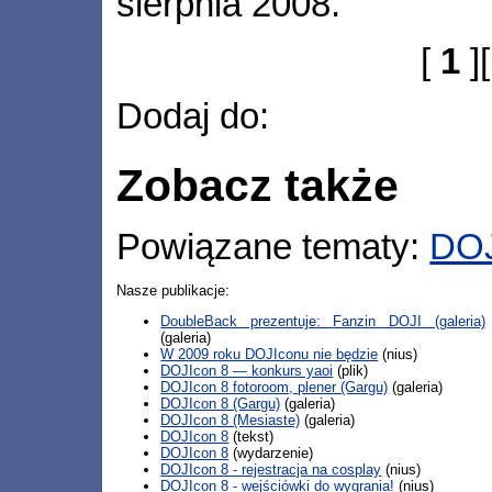
sierpnia 2008.
[
1
]
Dodaj do:
Zobacz także
Powiązane tematy:
DOJ
Nasze publikacje:
DoubleBack prezentuje: Fanzin DOJI (galeria)
(galeria)
W 2009 roku DOJIconu nie będzie
(nius)
DOJIcon 8 — konkurs yaoi
(plik)
DOJIcon 8 fotoroom, plener (Gargu)
(galeria)
DOJIcon 8 (Gargu)
(galeria)
DOJIcon 8 (Mesiaste)
(galeria)
DOJIcon 8
(tekst)
DOJIcon 8
(wydarzenie)
DOJIcon 8 - rejestracja na cosplay
(nius)
DOJIcon 8 - wejściówki do wygrania!
(nius)