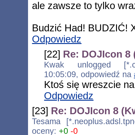
ale zawsze to tylko w
Budzić Had! BUDZIĆ!
Odpowiedz
[22]
Re: DOJIcon 8
Kwak unlogged [*.co
10:05:09, odpowiedź na
Ktoś się wreszcie na
Odpowiedz
[23]
Re: DOJIcon 8 (K
Tesama [*.neoplus.adsl.tpn
oceny:
+0
-0