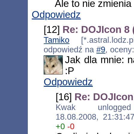
Ale to nie zmienia 
Odpowiedz
[12]
Re: DOJIcon 8
Tamiko
[*.astral.lodz.
odpowiedź na
#9
, oceny
Jak dla mnie: na
:P
Odpowiedz
[16]
Re: DOJIcon
Kwak unlogged [*
18.08.2008, 21:31:
+0
-0