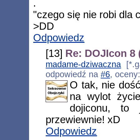
.
"czego się nie robi dla
>DD
Odpowiedz
[13]
Re: DOJIcon 8
madame-dziwaczna
[*.g
odpowiedź na
#6
, oceny
O tak, nie doś
na wylot życi
dojiconu, to
przewiewnie! xD
Odpowiedz