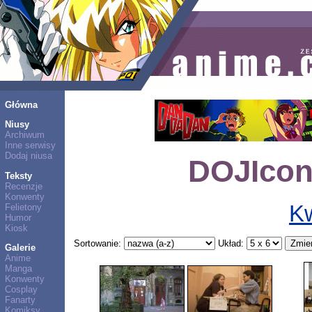
Główna
Niusy
Archiwum
Inne serwisy
Dodaj niusa
DOJIcon
Teksty
Recenzje
Konwenty
K
Felietony
Humor
Kiosk
Sortowanie:
Układ:
Galerie
Anime
Manga
Konwenty
Cosplay
Fanarty
Komiksy