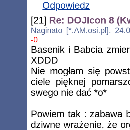
Odpowiedz
[21]
Re: DOJIcon 8 (K
Naginato [*.AM.osi.pl], 24
-0
Basenik i Babcia zmie
XDDD
Nie mogłam się powst
ciele pięknej pomarszc
swego nie dać *o*
Powiem tak : zabawa b
dziwne wrażenie, że or