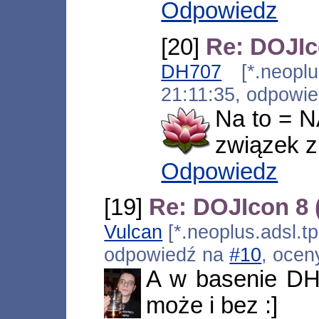
Odpowiedz
[20]
Re: DOJIc
DH707
[*.neoplus
21:11:35, odpowi
Na to = N
związek z
Odpowiedz
[19]
Re: DOJIcon 8
Vulcan
[*.neoplus.adsl.tp
odpowiedź na
#10
, ocen
A w basenie DH
może i bez :]