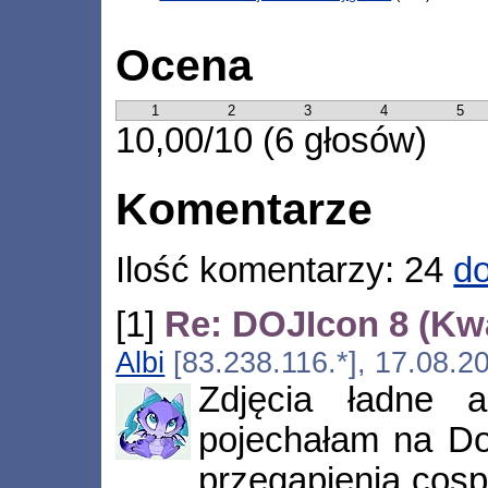
Ocena
1
2
3
4
5
10,00/10 (6 głosów)
Komentarze
Ilość komentarzy: 24
do
[1]
Re: DOJIcon 8 (Kw
Albi
[83.238.116.*], 17.08.2
Zdjęcia ładne 
pojechałam na Doj
przegapienia cosp