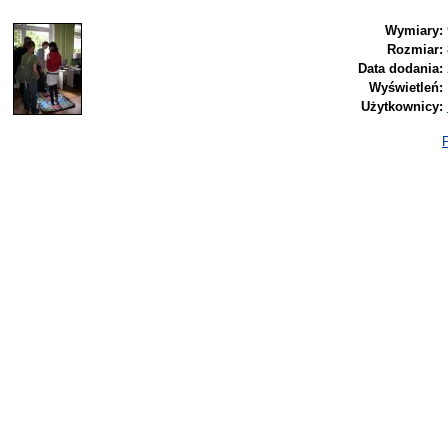
Wymiary:
Rozmiar:
Data dodania:
Wyświetleń:
Użytkownicy:
P