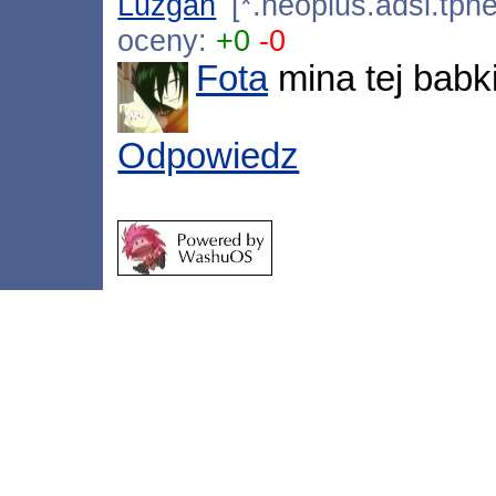
Luzgan
[*.neoplus.adsl.tpne
oceny:
+0
-0
Fota
mina tej babk
Odpowiedz