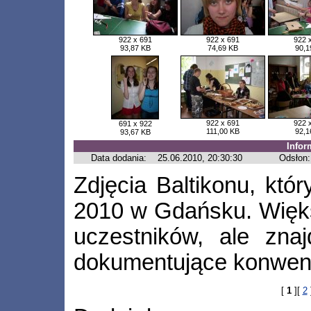
922 x 691
922 x 691
922 
93,87 KB
74,69 KB
90,1
922 x 691
922 
691 x 922
111,00 KB
92,1
93,67 KB
Infor
Data dodania:
25.06.2010, 20:30:30
Odsłon:
Zdjęcia Baltikonu, któ
2010 w Gdańsku. Większ
uczestników, ale znaj
dokumentujące konwent
[
1
][
2