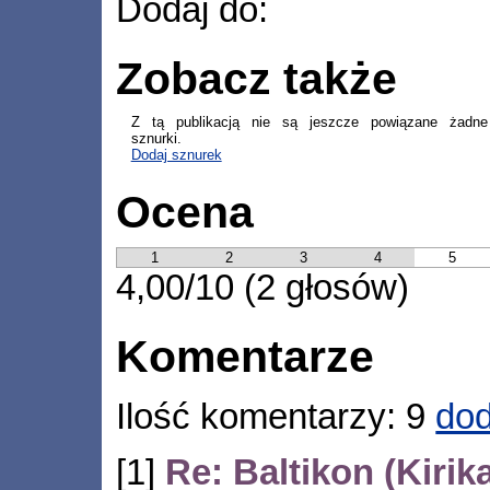
Dodaj do:
Zobacz także
Z tą publikacją nie są jeszcze powiązane żadne
sznurki.
Dodaj sznurek
Ocena
1
2
3
4
5
4,00/10 (2 głosów)
Komentarze
Ilość komentarzy: 9
dod
[1]
Re: Baltikon (Kirik