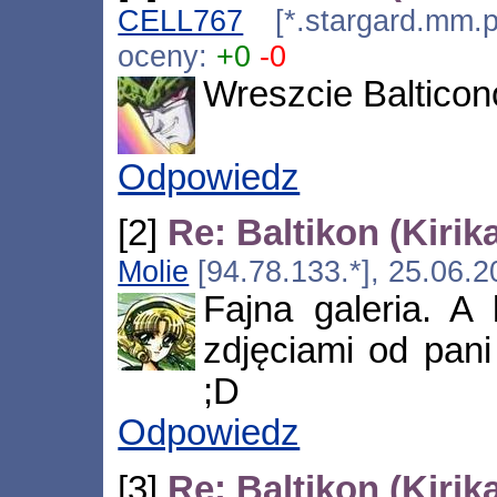
CELL767
[*.stargard.mm.p
oceny:
+0
-0
Wreszcie Balticon
Odpowiedz
[2]
Re: Baltikon (Kirik
Molie
[94.78.133.*], 25.06.
Fajna galeria. A
zdjęciami od pani
;D
Odpowiedz
[3]
Re: Baltikon (Kirik