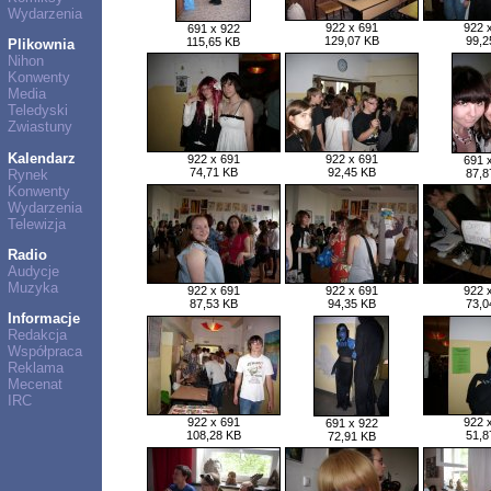
Wydarzenia
922 x 691
922 
691 x 922
129,07 KB
99,2
115,65 KB
Plikownia
Nihon
Konwenty
Media
Teledyski
Zwiastuny
Kalendarz
922 x 691
922 x 691
691 
74,71 KB
92,45 KB
Rynek
87,8
Konwenty
Wydarzenia
Telewizja
Radio
Audycje
Muzyka
922 x 691
922 x 691
922 
87,53 KB
94,35 KB
73,0
Informacje
Redakcja
Współpraca
Reklama
Mecenat
IRC
922 x 691
922 
691 x 922
108,28 KB
51,8
72,91 KB