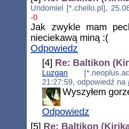
Undomiel [*.chello.pl], 25.
-0
Jak zwykle mam pech
nieciekawą miną :(
Odpowiedz
[4]
Re: Baltikon (Kir
Luzgan
[*.neoplus.ads
21:27:59, odpowiedź na
Wyszyłem gorze
Odpowiedz
[5]
Re: Baltikon (Kirik