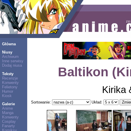
Główna
Niusy
Archiwum
Inne serwisy
Dodaj niusa
Baltikon (Ki
Teksty
Recenzje
Konwenty
Kirika 
Felietony
Humor
Kiosk
Sortowanie:
Układ:
Galerie
Anime
Manga
Konwenty
Cosplay
Fanarty
Komiksy