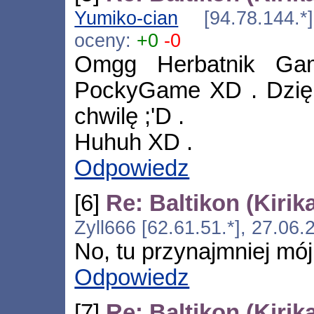
Yumiko-cian
[94.78.144.*]
oceny:
+0
-0
Omgg Herbatnik Ga
PockyGame XD . Dzięk
chwilę ;'D .
Huhuh XD .
Odpowiedz
[6]
Re: Baltikon (Kirik
Zyll666 [62.61.51.*], 27.06
No, tu przynajmniej mój
Odpowiedz
[7]
Re: Baltikon (Kirik