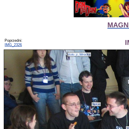
MAGNI
Poprzedni:
IMG_2326
Kolo_z_Wrocka
Yellon
Y