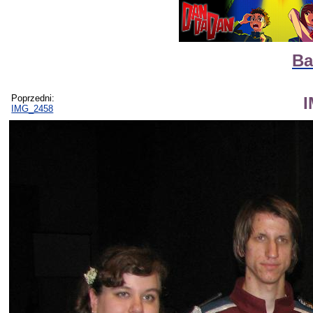
Ba
Poprzedni:
IMG_2458