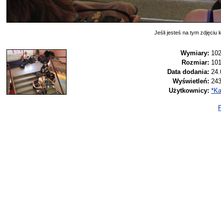
Jeśli jesteś na tym zdjęciu k
Wymiary:
102
Rozmiar:
10
Data dodania:
24.
Wyświetleń:
24
Użytkownicy:
*K
P