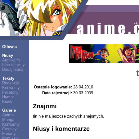
Główna
Niusy
Archiwum
Inne serwisy
Dodaj niusa
Teksty
Recenzje
Ostatnie logowanie:
28.04.2010
Konwenty
Felietony
Data rejestracji:
30.03.2009
Humor
Kiosk
Znajomi
Galerie
Anime
tin nie ma jeszcze żadnych znajomych.
Manga
Konwenty
Niusy i komentarze
Cosplay
Fanarty
Komiksy