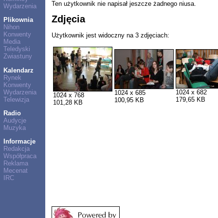
Ten użytkownik nie napisał jeszcze żadnego niusa.
Wydarzenia
Zdjęcia
Plikownia
Nihon
Konwenty
Użytkownik jest widoczny na 3 zdjęciach:
Media
Teledyski
Zwiastuny
Kalendarz
Rynek
Konwenty
Wydarzenia
1024 x 682
1024 x 685
1024 x 768
Telewizja
179,65 KB
100,95 KB
101,28 KB
Radio
Audycje
Muzyka
Informacje
Redakcja
Współpraca
Reklama
Mecenat
IRC