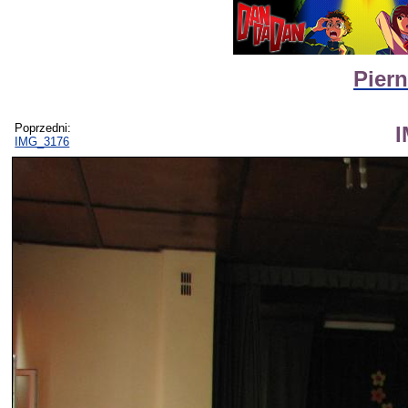
Piern
Poprzedni:
IMG_3176