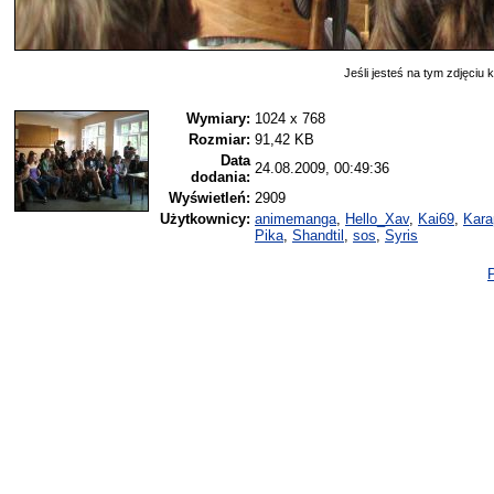
Jeśli jesteś na tym zdjęciu k
Wymiary:
1024 x 768
Rozmiar:
91,42 KB
Data
24.08.2009, 00:49:36
dodania:
Wyświetleń:
2909
Użytkownicy:
animemanga
,
Hello_Xav
,
Kai69
,
Kara
Pika
,
Shandtil
,
sos
,
Syris
P