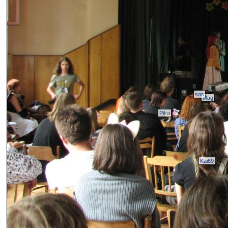
sos
Mag
Pika
Kai69