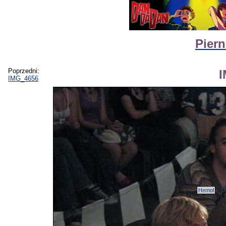
Piern
Poprzedni:
IMG_4656
Hemol