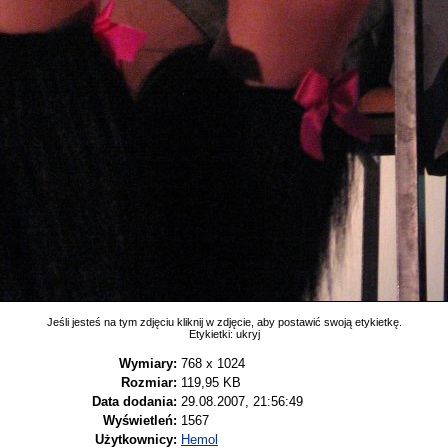
Jeśli jesteś na tym zdjęciu kliknij w zdjęcie, aby postawić swoją etykietkę.
Etykietki:
ukryj
Wymiary:
768 x 1024
Rozmiar:
119,95 KB
Data dodania:
29.08.2007, 21:56:49
Wyświetleń:
1567
Użytkownicy:
Hemol